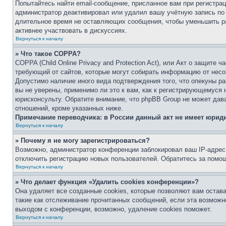
Попытайтесь найти email-сообщение, присланное вам при регистрац
администратор деактивировал или удалил вашу учётную запись по
длительное время не оставляющих сообщения, чтобы уменьшить ра
активнее участвовать в дискуссиях.
Вернуться к началу
» Что такое COPPA?
COPPA (Child Online Privacy and Protection Act), или Акт о защите 
требующий от сайтов, которые могут собирать информацию от несо
Допустимо наличие иного вида подтверждения того, что опекуны 
вы не уверены, применимо ли это к вам, как к регистрирующемуся 
юрисконсульту. Обратите внимание, что phpBB Group не может дав
отношений, кроме указанных ниже.
Примечание переводчика: в России данный акт не имеет юрид
Вернуться к началу
» Почему я не могу зарегистрироваться?
Возможно, администратор конференции заблокировал ваш IP-адрес 
отключить регистрацию новых пользователей. Обратитесь за помо
Вернуться к началу
» Что делает функция «Удалить cookies конференции»?
Она удаляет все созданные cookies, которые позволяют вам остав
такие как отслеживание прочитанных сообщений, если эта возмож
выходом с конференции, возможно, удаление cookies поможет.
Вернуться к началу