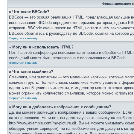
Форматирование с
» Что такое BBCode?
BBCode — это особая реализация HTML, предлагающая большие в
использования BBCode определяется администратором, однако BBC
отправки. BBCode очень похож на HTML, но теги в нём заключаются 
BBCode обратитесь к руководству по BBCode, ссылка на которое д
Вернуться к началу
» Могу ли я использовать HTML?
Нет. На этой конференции невозможны отправка и обработка HTM
сообщений может быть реализована с использованием BBCode.
Вернуться к началу
» Что такое смайлики?
Смайлики, или эмотиконы — это маленькие картинки, которые могут
означает грусть. Полный список смайликов можно увидеть в форме 
сделать сообщение нечитаемым, и модератор может отредактирова
может ограничить количество смайликов, которое можно использов
Вернуться к началу
» Могу ли я добавлять изображения к сообщениям?
Да, вы можете размещать изображения в ваших сообщениях. Если 
на конференцию. Если нет, вы должны указать ссылку на изображе
http://www.example.com/my-picture.gif. Вы не можете указывать сс
общедоступным сервером), ни на изображения, для доступа к котор
Yahoo, защищённые паролями сайты и т. п. Для указания ссылок на