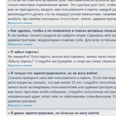
Если вы не отметили флажком пункт
Автоматически входить при
только некоторое ограниченное время. Это сделано для того, чтоб
вам не приходилось вводить имя пользователя и пароль каждый ра
рекомендуется делать это на общедоступном компьютере, например 
входить при каждом посещении
отсутствует, значит, администрато
Вернуться к началу
» Как сделать, чтобы я не появлялся в списке активных польз
В настройках личного раздела вы найдёте опцию
Скрывать моё пр
администраторам, модераторам и самому себе. Для всех остальны
Вернуться к началу
» Я забыл пароль!
Не паникуйте! Хотя пароль нельзя восстановить, можно легко пол
Забыли пароль?
. Следуйте инструкциям, и скоро вы снова сможете
Вернуться к началу
» Я только что зарегистрировался, но не могу войти!
Сначала проверьте свои имя пользователя и пароль. Если они вер
регистрации вы указали, что вам менее 13 лет, следуйте полученн
записи были активированы пользователями или администратором до
вам было прислано email-сообщение, следуйте полученным инструк
неправильный адрес email либо он заблокирован спам-фильтром. Ес
администратором.
Вернуться к началу
» Я давно зарегистрирован, но больше не могу войти!