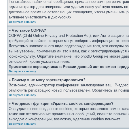
Попытайтесь найти email-сообщение, присланное вам при регистрац
администратор деактивировал или удалил вашу учётную запись по
длительное время не оставляющих сообщения, чтобы уменьшить ра
активнее участвовать в дискуссиях.
Вернуться к началу
» Что такое COPPA?
COPPA (Child Online Privacy and Protection Act), или Акт о защите 
требующий от сайтов, которые могут собирать информацию от несо
Допустимо наличие иного вида подтверждения того, что опекуны 
вы не уверены, применимо ли это к вам, как к регистрирующемуся 
юрисконсульту. Обратите внимание, что phpBB Group не может дав
отношений, кроме указанных ниже.
Примечание переводчика: в России данный акт не имеет юрид
Вернуться к началу
» Почему я не могу зарегистрироваться?
Возможно, администратор конференции заблокировал ваш IP-адрес 
отключить регистрацию новых пользователей. Обратитесь за помо
Вернуться к началу
» Что делает функция «Удалить cookies конференции»?
Она удаляет все созданные cookies, которые позволяют вам остав
такие как отслеживание прочитанных сообщений, если эта возмож
выходом с конференции, возможно, удаление cookies поможет.
Вернуться к началу