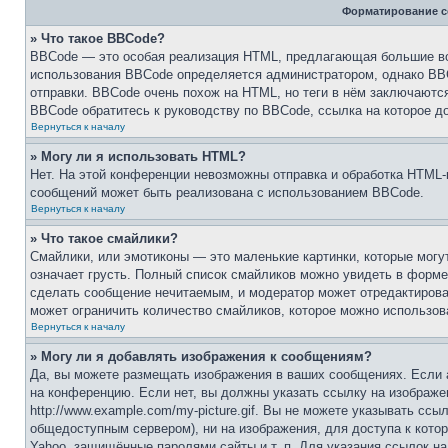
Форматирование с
» Что такое BBCode?
BBCode — это особая реализация HTML, предлагающая большие в
использования BBCode определяется администратором, однако BBC
отправки. BBCode очень похож на HTML, но теги в нём заключаются 
BBCode обратитесь к руководству по BBCode, ссылка на которое д
Вернуться к началу
» Могу ли я использовать HTML?
Нет. На этой конференции невозможны отправка и обработка HTM
сообщений может быть реализована с использованием BBCode.
Вернуться к началу
» Что такое смайлики?
Смайлики, или эмотиконы — это маленькие картинки, которые могут
означает грусть. Полный список смайликов можно увидеть в форме 
сделать сообщение нечитаемым, и модератор может отредактирова
может ограничить количество смайликов, которое можно использов
Вернуться к началу
» Могу ли я добавлять изображения к сообщениям?
Да, вы можете размещать изображения в ваших сообщениях. Если 
на конференцию. Если нет, вы должны указать ссылку на изображе
http://www.example.com/my-picture.gif. Вы не можете указывать сс
общедоступным сервером), ни на изображения, для доступа к котор
Yahoo, защищённые паролями сайты и т. п. Для указания ссылок на