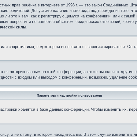
 частных прав ребёнка в интернете от 1998 г. — это закон Соединённых 
асие родителей. Допустимо наличие иного вида подтверждения того, чт
о ли это к вам, как к регистрирующемуся на конференции, или к самой
овым вопросам и не является объектом юридических отношений, кроме 
ической силы.
или запретил имя, под которым вы пытаетесь зарегистрироваться. Он т
аться авторизованным на этой конференции, а также выполняют другие ф
дности с входом или выходом с конференции, возможно, удаление cook
Параметры и настройки пользователя
астройки хранятся в базе данных конференции. Чтобы изменить их, пер
су, а не к тому, в котором находитесь вы. В этом случае измените в ли