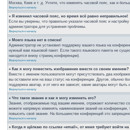
Москва, Киев и т. д. Учтите, что изменять часовой пояс, как и бо
Вернуться к началу
» Я изменил часовой пояс, но время всё равно неправильное!
Если вы уверены, что правильно указали часовой пояс и настройку
администратора для устранения проблемы.
Вернуться к началу
» Моего языка нет в списке!
Администратор не установил поддержку вашего языка на конференц
нужный вам языковой пакет. Если такого языкового пакета не сущ
находится внизу страниц конференции).
Вернуться к началу
» Как я могу поместить изображение вместе со своим именем?
Вместе с именем пользователя могут присутствовать два изображен
вы оставили или на ваш статус на конференции. Другое, обычно бо
поддержка аватар, и от него же зависит, какие аватары могут быт
Вернуться к началу
» Что такое звание и как я могу изменить его?
Звания, отображаемые под вашим именем, отражают количество с
можете напрямую изменять наименования званий на конференции, 
повысить своё звание. На большинстве конференций это запрещено
Вернуться к началу
» Когда я щёлкаю по ссылке «email», от меня требуют войти н