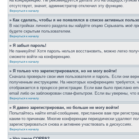
на конференцию. Не рекомендуется делать это на общедоступном ко
отсутствует, значит, администратор отключил эту функцию.
Вернуться к началу
» Как сделать, чтобы я не появлялся в списке активных польз
В настройках личного раздела вы найдёте опцию
Скрывать моё пр
будете скрытым пользователем.
Вернуться к началу
» Я забыл пароль!
Не паникуйте! Хотя пароль нельзя восстановить, можно легко пол
сможете войти на конференцию.
Вернуться к началу
» Я только что зарегистрировался, но не могу войти!
Сначала проверьте свои имя пользователя и пароль. Если они верн
полученным инструкциям. На некоторых конференциях требуется, 
отображается в процессе регистрации. Если вам было прислано em
email либо он заблокирован спам-фильтром. Если вы уверены, что 
Вернуться к началу
» Я давно зарегистрирован, но больше не могу войти!
Попытайтесь найти email-сообщение, присланное вам при регистрац
каким-то причинам. Многие конференции периодически удаляют по
зарегистрироваться снова и активнее участвовать в дискуссиях.
Вернуться к началу
» Что такое COPPA?