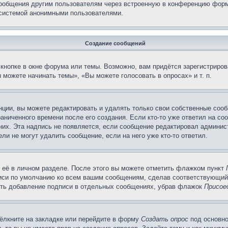
сообщения другим пользователям через встроенную в конференцию форм
 системой анонимными пользователями.
Создание сообщений
кнопке в окне форума или темы. Возможно, вам придётся зарегистриров
можете начинать темы», «Вы можете голосовать в опросах» и т. п.
ции, вы можете редактировать и удалять только свои собственные сооб
аниченного времени после его создания. Если кто-то уже ответил на со
 них. Эта надпись не появляется, если сообщение редактировал админис
ли не могут удалить сообщение, если на него уже кто-то ответил.
 её в личном разделе. После этого вы можете отметить флажком пункт
писи по умолчанию ко всем вашим сообщениям, сделав соответствующий
нить добавление подписи в отдельных сообщениях, убрав флажок
Присое
ёлкните на закладке или перейдите в форму
Создать опрос
под основно