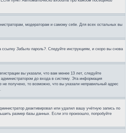
. Если пункт
Автоматически входить при каждом посещении
инистраторам, модераторам и самому себе. Для всех остальных вы
на ссылку
Забыли пароль?
. Следуйте инструкциям, и скоро вы снова
гистрации вы указали, что вам менее 13 лет, следуйте
 администратором до входа в систему. Эта информация
 не получено, то возможно, что вы указали неправильный адрес
.
 администратор деактивировал или удалил вашу учётную запись по
ьшить размер базы данных. Если это произошло, попробуйте