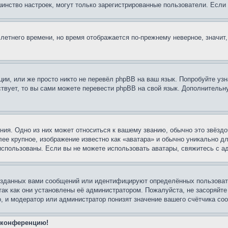
льшинство настроек, могут только зарегистрированные пользователи. Есл
 летнего времени, но время отображается по-прежнему неверное, значит
ии, или же просто никто не перевёл phpBB на ваш язык. Попробуйте узн
ествует, то вы сами можете перевести phpBB на свой язык. Дополнител
ия. Одно из них может относиться к вашему званию, обычно это звёздо
лее крупное, изображение известно как «аватара» и обычно уникально д
ь использованы. Если вы не можете использовать аватары, свяжитесь с
озданных вами сообщений или идентифицируют определённых пользовате
так как они установлены её администратором. Пожалуйста, не засоряйт
, и модератор или администратор понизят значение вашего счётчика со
а конференцию!