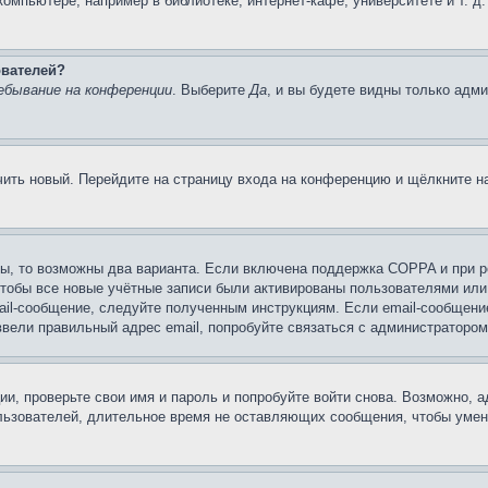
мпьютере, например в библиотеке, интернет-кафе, университете и т. д
ователей?
ебывание на конференции
. Выберите
Да
, и вы будете видны только адм
учить новый. Перейдите на страницу входа на конференцию и щёлкните 
ы, то возможны два варианта. Если включена поддержка COPPA и при ре
чтобы все новые учётные записи были активированы пользователями или
ail-сообщение, следуйте полученным инструкциям. Если email-сообщение
ввели правильный адрес email, попробуйте связаться с администратором
ии, проверьте свои имя и пароль и попробуйте войти снова. Возможно,
льзователей, длительное время не оставляющих сообщения, чтобы умен