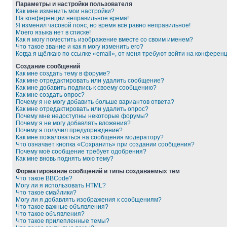
Параметры и настройки пользователя
Как мне изменить мои настройки?
На конференции неправильное время!
Я изменил часовой пояс, но время всё равно неправильное!
Моего языка нет в списке!
Как я могу поместить изображение вместе со своим именем?
Что такое звание и как я могу изменить его?
Когда я щёлкаю по ссылке «email», от меня требуют войти на конферен
Создание сообщений
Как мне создать тему в форуме?
Как мне отредактировать или удалить сообщение?
Как мне добавить подпись к своему сообщению?
Как мне создать опрос?
Почему я не могу добавить больше вариантов ответа?
Как мне отредактировать или удалить опрос?
Почему мне недоступны некоторые форумы?
Почему я не могу добавлять вложения?
Почему я получил предупреждение?
Как мне пожаловаться на сообщения модератору?
Что означает кнопка «Сохранить» при создании сообщения?
Почему моё сообщение требует одобрения?
Как мне вновь поднять мою тему?
Форматирование сообщений и типы создаваемых тем
Что такое BBCode?
Могу ли я использовать HTML?
Что такое смайлики?
Могу ли я добавлять изображения к сообщениям?
Что такое важные объявления?
Что такое объявления?
Что такое прилепленные темы?