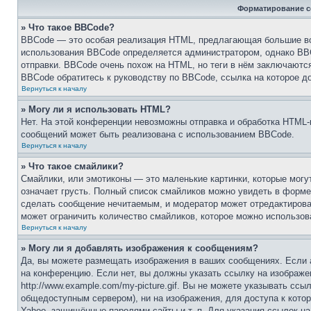
Форматирование с
» Что такое BBCode?
BBCode — это особая реализация HTML, предлагающая большие в
использования BBCode определяется администратором, однако BBC
отправки. BBCode очень похож на HTML, но теги в нём заключаются 
BBCode обратитесь к руководству по BBCode, ссылка на которое д
Вернуться к началу
» Могу ли я использовать HTML?
Нет. На этой конференции невозможны отправка и обработка HTM
сообщений может быть реализована с использованием BBCode.
Вернуться к началу
» Что такое смайлики?
Смайлики, или эмотиконы — это маленькие картинки, которые могут
означает грусть. Полный список смайликов можно увидеть в форме 
сделать сообщение нечитаемым, и модератор может отредактирова
может ограничить количество смайликов, которое можно использов
Вернуться к началу
» Могу ли я добавлять изображения к сообщениям?
Да, вы можете размещать изображения в ваших сообщениях. Если 
на конференцию. Если нет, вы должны указать ссылку на изображе
http://www.example.com/my-picture.gif. Вы не можете указывать сс
общедоступным сервером), ни на изображения, для доступа к котор
Yahoo, защищённые паролями сайты и т. п. Для указания ссылок на