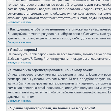
Если вы не отметили флажком пункт
Автоматически входить при
только некоторое ограниченное время. Это сделано для того, чтоб
вам не приходилось вводить имя пользователя и пароль каждый ра
рекомендуется делать это на общедоступном компьютере, например 
входить при каждом посещении
отсутствует, значит, администрато
Вернуться к началу
» Как сделать, чтобы я не появлялся в списке активных польз
В настройках личного раздела вы найдёте опцию
Скрывать моё пр
администраторам, модераторам и самому себе. Для всех остальны
Вернуться к началу
» Я забыл пароль!
Не паникуйте! Хотя пароль нельзя восстановить, можно легко пол
Забыли пароль?
. Следуйте инструкциям, и скоро вы снова сможете
Вернуться к началу
» Я только что зарегистрировался, но не могу войти!
Сначала проверьте свои имя пользователя и пароль. Если они вер
регистрации вы указали, что вам менее 13 лет, следуйте полученн
записи были активированы пользователями или администратором до
вам было прислано email-сообщение, следуйте полученным инструк
неправильный адрес email либо он заблокирован спам-фильтром. Ес
администратором.
Вернуться к началу
» Я давно зарегистрирован, но больше не могу войти!