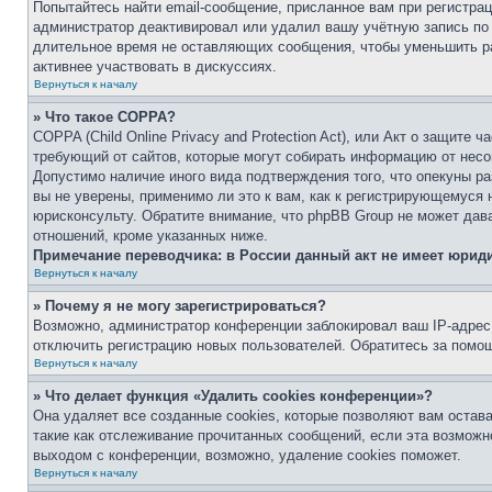
Попытайтесь найти email-сообщение, присланное вам при регистрац
администратор деактивировал или удалил вашу учётную запись по
длительное время не оставляющих сообщения, чтобы уменьшить ра
активнее участвовать в дискуссиях.
Вернуться к началу
» Что такое COPPA?
COPPA (Child Online Privacy and Protection Act), или Акт о защите 
требующий от сайтов, которые могут собирать информацию от несо
Допустимо наличие иного вида подтверждения того, что опекуны 
вы не уверены, применимо ли это к вам, как к регистрирующемуся 
юрисконсульту. Обратите внимание, что phpBB Group не может дав
отношений, кроме указанных ниже.
Примечание переводчика: в России данный акт не имеет юрид
Вернуться к началу
» Почему я не могу зарегистрироваться?
Возможно, администратор конференции заблокировал ваш IP-адрес 
отключить регистрацию новых пользователей. Обратитесь за помо
Вернуться к началу
» Что делает функция «Удалить cookies конференции»?
Она удаляет все созданные cookies, которые позволяют вам остав
такие как отслеживание прочитанных сообщений, если эта возмож
выходом с конференции, возможно, удаление cookies поможет.
Вернуться к началу