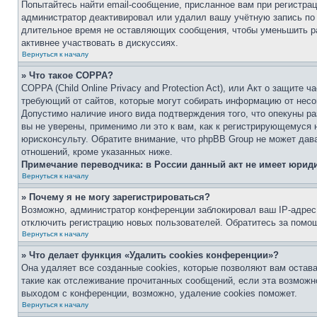
Попытайтесь найти email-сообщение, присланное вам при регистрац
администратор деактивировал или удалил вашу учётную запись по
длительное время не оставляющих сообщения, чтобы уменьшить ра
активнее участвовать в дискуссиях.
Вернуться к началу
» Что такое COPPA?
COPPA (Child Online Privacy and Protection Act), или Акт о защите 
требующий от сайтов, которые могут собирать информацию от несо
Допустимо наличие иного вида подтверждения того, что опекуны 
вы не уверены, применимо ли это к вам, как к регистрирующемуся 
юрисконсульту. Обратите внимание, что phpBB Group не может дав
отношений, кроме указанных ниже.
Примечание переводчика: в России данный акт не имеет юрид
Вернуться к началу
» Почему я не могу зарегистрироваться?
Возможно, администратор конференции заблокировал ваш IP-адрес 
отключить регистрацию новых пользователей. Обратитесь за помо
Вернуться к началу
» Что делает функция «Удалить cookies конференции»?
Она удаляет все созданные cookies, которые позволяют вам остав
такие как отслеживание прочитанных сообщений, если эта возмож
выходом с конференции, возможно, удаление cookies поможет.
Вернуться к началу