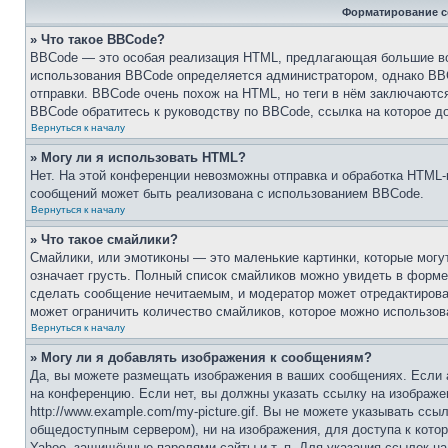
Форматирование с
» Что такое BBCode?
BBCode — это особая реализация HTML, предлагающая большие в
использования BBCode определяется администратором, однако BBC
отправки. BBCode очень похож на HTML, но теги в нём заключаются 
BBCode обратитесь к руководству по BBCode, ссылка на которое д
Вернуться к началу
» Могу ли я использовать HTML?
Нет. На этой конференции невозможны отправка и обработка HTM
сообщений может быть реализована с использованием BBCode.
Вернуться к началу
» Что такое смайлики?
Смайлики, или эмотиконы — это маленькие картинки, которые могут
означает грусть. Полный список смайликов можно увидеть в форме 
сделать сообщение нечитаемым, и модератор может отредактирова
может ограничить количество смайликов, которое можно использов
Вернуться к началу
» Могу ли я добавлять изображения к сообщениям?
Да, вы можете размещать изображения в ваших сообщениях. Если 
на конференцию. Если нет, вы должны указать ссылку на изображе
http://www.example.com/my-picture.gif. Вы не можете указывать сс
общедоступным сервером), ни на изображения, для доступа к котор
Yahoo, защищённые паролями сайты и т. п. Для указания ссылок на