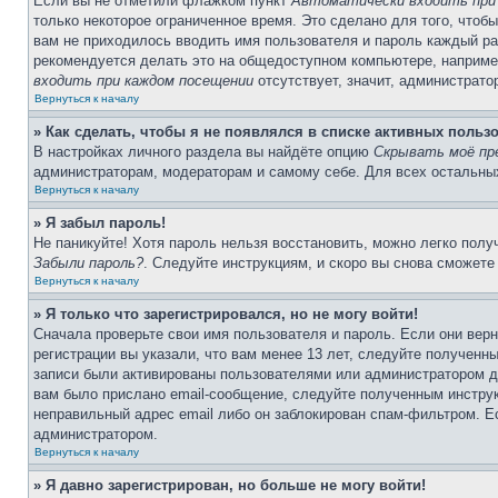
Если вы не отметили флажком пункт
Автоматически входить при
только некоторое ограниченное время. Это сделано для того, чтоб
вам не приходилось вводить имя пользователя и пароль каждый ра
рекомендуется делать это на общедоступном компьютере, например 
входить при каждом посещении
отсутствует, значит, администрато
Вернуться к началу
» Как сделать, чтобы я не появлялся в списке активных польз
В настройках личного раздела вы найдёте опцию
Скрывать моё пр
администраторам, модераторам и самому себе. Для всех остальны
Вернуться к началу
» Я забыл пароль!
Не паникуйте! Хотя пароль нельзя восстановить, можно легко пол
Забыли пароль?
. Следуйте инструкциям, и скоро вы снова сможете
Вернуться к началу
» Я только что зарегистрировался, но не могу войти!
Сначала проверьте свои имя пользователя и пароль. Если они вер
регистрации вы указали, что вам менее 13 лет, следуйте полученн
записи были активированы пользователями или администратором до
вам было прислано email-сообщение, следуйте полученным инструк
неправильный адрес email либо он заблокирован спам-фильтром. Ес
администратором.
Вернуться к началу
» Я давно зарегистрирован, но больше не могу войти!