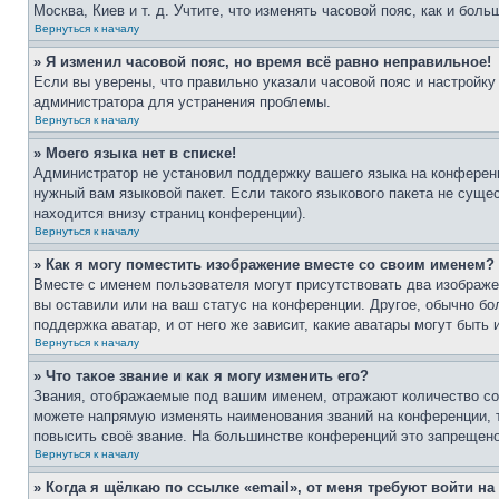
Москва, Киев и т. д. Учтите, что изменять часовой пояс, как и бо
Вернуться к началу
» Я изменил часовой пояс, но время всё равно неправильное!
Если вы уверены, что правильно указали часовой пояс и настройку
администратора для устранения проблемы.
Вернуться к началу
» Моего языка нет в списке!
Администратор не установил поддержку вашего языка на конференц
нужный вам языковой пакет. Если такого языкового пакета не сущ
находится внизу страниц конференции).
Вернуться к началу
» Как я могу поместить изображение вместе со своим именем?
Вместе с именем пользователя могут присутствовать два изображен
вы оставили или на ваш статус на конференции. Другое, обычно бо
поддержка аватар, и от него же зависит, какие аватары могут быт
Вернуться к началу
» Что такое звание и как я могу изменить его?
Звания, отображаемые под вашим именем, отражают количество с
можете напрямую изменять наименования званий на конференции, 
повысить своё звание. На большинстве конференций это запрещено
Вернуться к началу
» Когда я щёлкаю по ссылке «email», от меня требуют войти н