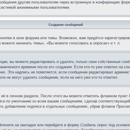
сообщения другим пользователям через встроенную в конференцию форм
 системой анонимными пользователями.
Создание сообщений
кнопке в окне форума или темы. Возможно, вам придётся зарегистриров
можете начинать темы», «Вы можете голосовать в опросах» и т. п.
ции, вы можете редактировать и удалять только свои собственные сооб
аниченного времени после его создания. Если кто-то уже ответил на со
 них. Эта надпись не появляется, если сообщение редактировал админис
ли не могут удалить сообщение, если на него уже кто-то ответил.
 её в личном разделе. После этого вы можете отметить флажком пункт
писи по умолчанию ко всем вашим сообщениям, сделав соответствующий
нить добавление подписи в отдельных сообщениях, убрав флажок
Присое
ёлкните на закладке или перейдите в форму
Создать опрос
под основно