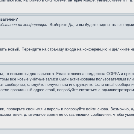
мпьютере, например в библиотеке, интернет-кафе, университете и т. д
ователей?
ебывание на конференции
. Выберите
Да
, и вы будете видны только адм
учить новый. Перейдите на страницу входа на конференцию и щёлкните 
ы, то возможны два варианта. Если включена поддержка COPPA и при ре
чтобы все новые учётные записи были активированы пользователями или
ail-сообщение, следуйте полученным инструкциям. Если email-сообщение
ввели правильный адрес email, попробуйте связаться с администратором
ии, проверьте свои имя и пароль и попробуйте войти снова. Возможно,
льзователей, длительное время не оставляющих сообщения, чтобы умен