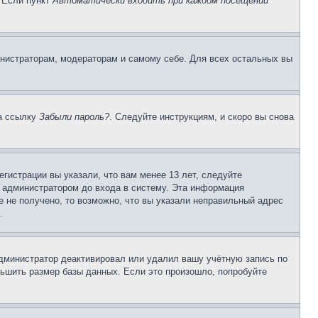
. Если пункт
Автоматически входить при каждом посещении
инистраторам, модераторам и самому себе. Для всех остальных вы
на ссылку
Забыли пароль?
. Следуйте инструкциям, и скоро вы снова
гистрации вы указали, что вам менее 13 лет, следуйте
 администратором до входа в систему. Эта информация
 не получено, то возможно, что вы указали неправильный адрес
.
 администратор деактивировал или удалил вашу учётную запись по
ьшить размер базы данных. Если это произошло, попробуйте