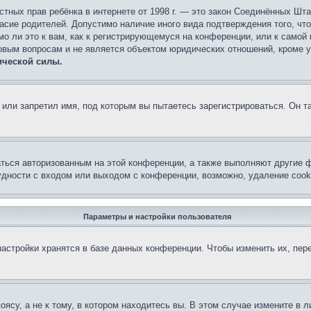
 частных прав ребёнка в интернете от 1998 г. — это закон Соединённых 
асие родителей. Допустимо наличие иного вида подтверждения того, чт
о ли это к вам, как к регистрирующемуся на конференции, или к самой
овым вопросам и не является объектом юридических отношений, кроме 
ической силы.
или запретил имя, под которым вы пытаетесь зарегистрироваться. Он т
аться авторизованным на этой конференции, а также выполняют другие ф
дности с входом или выходом с конференции, возможно, удаление cook
Параметры и настройки пользователя
астройки хранятся в базе данных конференции. Чтобы изменить их, пер
су, а не к тому, в котором находитесь вы. В этом случае измените в ли