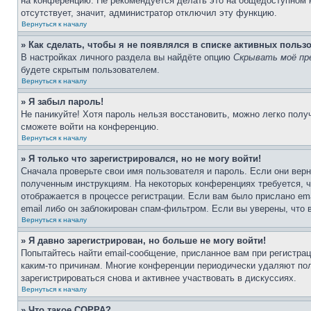
на конференцию. Не рекомендуется делать это на общедоступном ко
отсутствует, значит, администратор отключил эту функцию.
Вернуться к началу
» Как сделать, чтобы я не появлялся в списке активных польз
В настройках личного раздела вы найдёте опцию
Скрывать моё пр
будете скрытым пользователем.
Вернуться к началу
» Я забыл пароль!
Не паникуйте! Хотя пароль нельзя восстановить, можно легко пол
сможете войти на конференцию.
Вернуться к началу
» Я только что зарегистрировался, но не могу войти!
Сначала проверьте свои имя пользователя и пароль. Если они верн
полученным инструкциям. На некоторых конференциях требуется, 
отображается в процессе регистрации. Если вам было прислано em
email либо он заблокирован спам-фильтром. Если вы уверены, что 
Вернуться к началу
» Я давно зарегистрирован, но больше не могу войти!
Попытайтесь найти email-сообщение, присланное вам при регистрац
каким-то причинам. Многие конференции периодически удаляют по
зарегистрироваться снова и активнее участвовать в дискуссиях.
Вернуться к началу
» Что такое COPPA?