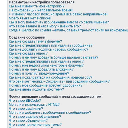
Параметры и настройки пользователя
Как мне изменить мои настройки?
На конференции неправильное время!
Я изменил часовой пояс, но время всё равно неправильное!
Моего языка нет в списке!
Как я могу поместить изображение вместе со своим именем?
Что такое звание и как я могу изменить его?
Когда я щёлкаю по ссылке «email», от меня требуют войти на конферен
Создание сообщений
Как мне создать тему в форуме?
Как мне отредактировать или удалить сообщение?
Как мне добавить подпись к своему сообщению?
Как мне создать опрос?
Почему я не могу добавить больше вариантов ответа?
Как мне отредактировать или удалить опрос?
Почему мне недоступны некоторые форумы?
Почему я не могу добавлять вложения?
Почему я получил предупреждение?
Как мне пожаловаться на сообщения модератору?
Что означает кнопка «Сохранить» при создании сообщения?
Почему моё сообщение требует одобрения?
Как мне вновь поднять мою тему?
Форматирование сообщений и типы создаваемых тем
Что такое BBCode?
Могу ли я использовать HTML?
Что такое смайлики?
Могу ли я добавлять изображения к сообщениям?
Что такое важные объявления?
Что такое объявления?
Что такое прилепленные темы?