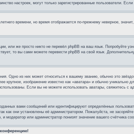
льшинство настроек, могут только зарегистрированные пользователи. Есл
 летнего времени, но время отображается по-прежнему неверное, значит
ии, или же просто никто не перевёл phpBB на ваш язык. Попробуйте узн
ествует, то вы сами можете перевести phpBB на свой язык. Дополнител
ия. Одно из них может относиться к вашему званию, обычно это звёздо
лее крупное, изображение известно как «аватара» и обычно уникально д
ь использованы. Если вы не можете использовать аватары, свяжитесь с
озданных вами сообщений или идентифицируют определённых пользовате
так как они установлены её администратором. Пожалуйста, не засоряйт
, и модератор или администратор понизят значение вашего счётчика со
а конференцию!