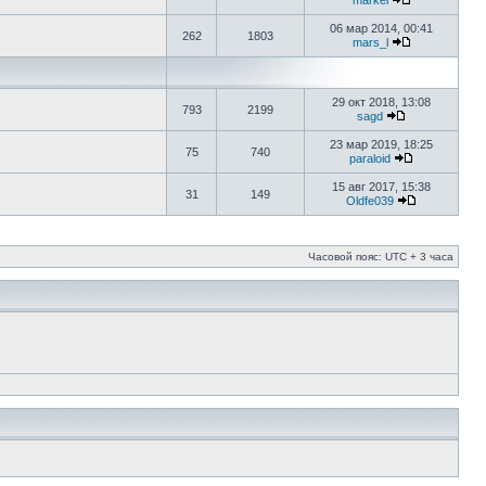
markel
06 мар 2014, 00:41
262
1803
mars_l
29 окт 2018, 13:08
793
2199
sagd
23 мар 2019, 18:25
75
740
paraloid
15 авг 2017, 15:38
31
149
Oldfe039
Часовой пояс: UTC + 3 часа