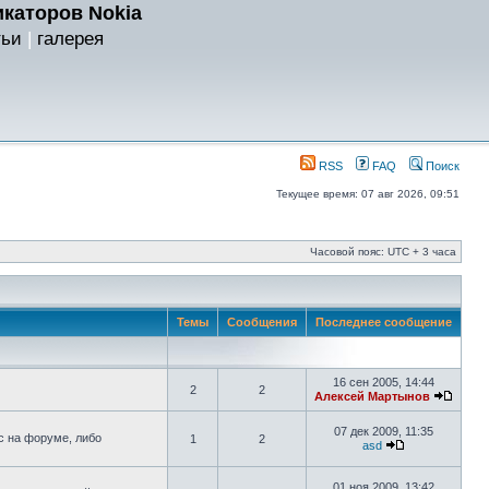
каторов Nokia
тьи
|
галерея
RSS
FAQ
Поиск
Текущее время: 07 авг 2026, 09:51
Часовой пояс: UTC + 3 часа
Темы
Сообщения
Последнее сообщение
16 сен 2005, 14:44
2
2
Алексей Мартынов
07 дек 2009, 11:35
с на форуме, либо
1
2
asd
01 ноя 2009, 13:42