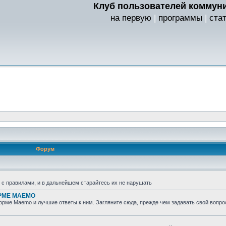
Клуб пользователей коммуни
на первую
|
программы
|
ста
Форум
ь с правилами, и в дальнейшем старайтесь их не нарушать
ОРМЕ MAEMO
рме Maemo и лучшие ответы к ним. Загляните сюда, прежде чем задавать свой вопро