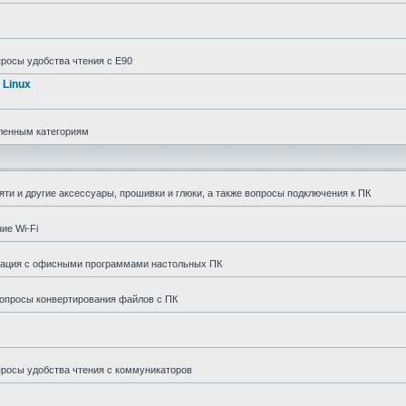
просы удобства чтения с E90
 Linux
сленным категориям
и и другие аксессуары, прошивки и глюки, а также вопросы подключения к ПК
ие Wi-Fi
грация с офисными программами настольных ПК
вопросы конвертирования файлов с ПК
просы удобства чтения с коммуникаторов