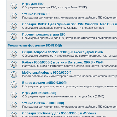
Игры для E90
Обсуждаем игры для E90, в т.ч. для Java (J2ME)
Чтение книг на E90
Программы для чтения книг, конвертирование файлов с ПК, общие во
Словари UNIDICT для Symbian S60, WM, Windows, Mac OS X и
Обсуждаем словарную оболочку UNIDICT и словари для неё
Прочие программы для E90
Обсуждение программ для E90, которые не относятся к вышеперечи
Тематические форумы по 9500/9300(i)
Общие вопросы по 9500/9300(i) и аксессуарам к ним
Обсуждаем возможности и обслуживание коммуникаторов, карты памят
Работа 9500/9300(i) в сетях и Интернет, GPRS и Wi-Fi
Настройки выхода в Интернет, работа в локальных сетях, использован
Мобильный офис в 9500/9300(i)
Использование коммуникаторов в качестве мобильного офиса, инте
Видео и аудио в 9500/9300(i)
Обсуждаем программы для воспроизведения видео и аудио, а также 
Игры для 9500/9300(i)
Обсуждаем игры для коммуникаторов, в т.ч. для Java (J2ME)
Чтение книг на 9500/9300(i)
Программы для чтения книг, конвертирование файлов с ПК, общие во
Словари Sdictionary для 9500/9300(i) и Windows
Обсуждаем словарную оболочку Sdictionary и словари для неё