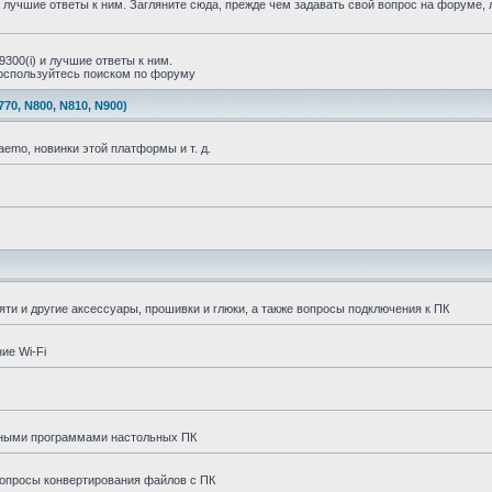
учшие ответы к ним. Загляните сюда, прежде чем задавать свой вопрос на форуме, 
00(i) и лучшие ответы к ним.
воспользуйтесь поиском по форуму
, N800, N810, N900)
mo, новинки этой платформы и т. д.
и и другие аксессуары, прошивки и глюки, а также вопросы подключения к ПК
ие Wi-Fi
исными программами настольных ПК
вопросы конвертирования файлов с ПК