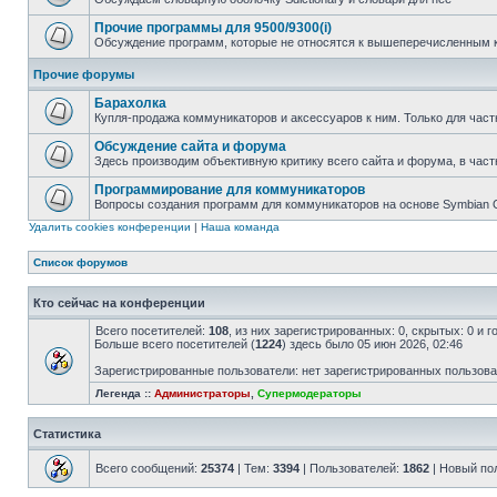
Прочие программы для 9500/9300(i)
Обсуждение программ, которые не относятся к вышеперечисленным 
Прочие форумы
Барахолка
Купля-продажа коммуникаторов и аксессуаров к ним. Только для част
Обсуждение сайта и форума
Здесь производим объективную критику всего сайта и форума, в част
Программирование для коммуникаторов
Вопросы создания программ для коммуникаторов на основе Symbian
Удалить cookies конференции
|
Наша команда
Список форумов
Кто сейчас на конференции
Всего посетителей:
108
, из них зарегистрированных: 0, скрытых: 0 и 
Больше всего посетителей (
1224
) здесь было 05 июн 2026, 02:46
Зарегистрированные пользователи: нет зарегистрированных пользов
Легенда ::
Администраторы
,
Супермодераторы
Статистика
Всего сообщений:
25374
| Тем:
3394
| Пользователей:
1862
| Новый по