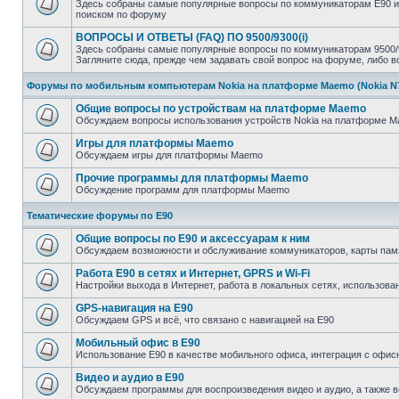
Здесь собраны самые популярные вопросы по коммуникаторам E90 и л
поиском по форуму
ВОПРОСЫ И ОТВЕТЫ (FAQ) ПО 9500/9300(i)
Здесь собраны самые популярные вопросы по коммуникаторам 9500/93
Загляните сюда, прежде чем задавать свой вопрос на форуме, либо 
Форумы по мобильным компьютерам Nokia на платформе Maemo (Nokia N770
Общие вопросы по устройствам на платформе Maemo
Обсуждаем вопросы использования устройств Nokia на платформе Mae
Игры для платформы Maemo
Обсуждаем игры для платформы Maemo
Прочие программы для платформы Maemo
Обсуждение программ для платформы Maemo
Тематические форумы по E90
Общие вопросы по E90 и аксессуарам к ним
Обсуждаем возможности и обслуживание коммуникаторов, карты памят
Работа E90 в сетях и Интернет, GPRS и Wi-Fi
Настройки выхода в Интернет, работа в локальных сетях, использован
GPS-навигация на E90
Обсуждаем GPS и всё, что связано с навигацией на E90
Мобильный офис в E90
Использование E90 в качестве мобильного офиса, интеграция с оф
Видео и аудио в E90
Обсуждаем программы для воспроизведения видео и аудио, а также 