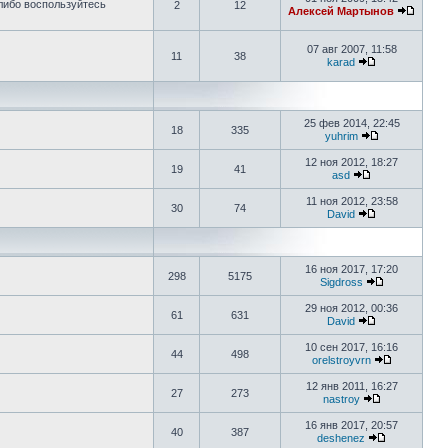
либо воспользуйтесь
2
12
Алексей Мартынов
07 авг 2007, 11:58
11
38
karad
25 фев 2014, 22:45
18
335
yuhrim
12 ноя 2012, 18:27
19
41
asd
11 ноя 2012, 23:58
30
74
David
16 ноя 2017, 17:20
298
5175
Sigdross
29 ноя 2012, 00:36
61
631
David
10 сен 2017, 16:16
44
498
orelstroyvrn
12 янв 2011, 16:27
27
273
nastroy
16 янв 2017, 20:57
40
387
deshenez