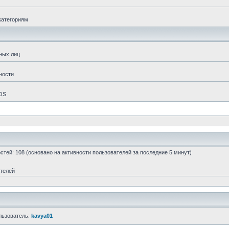
категориям
ных лиц
ности
 OS
гостей: 108 (основано на активности пользователей за последние 5 минут)
ателей
льзователь:
kavya01