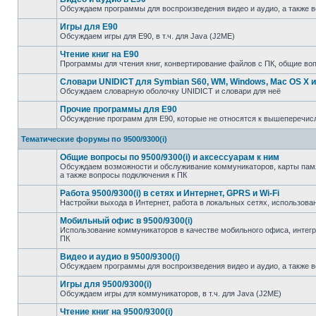
Обсуждаем программы для воспроизведения видео и аудио, а также 
Игры для E90
Обсуждаем игры для E90, в т.ч. для Java (J2ME)
Чтение книг на E90
Программы для чтения книг, конвертирование файлов с ПК, общие во
Словари UNIDICT для Symbian S60, WM, Windows, Mac OS X и
Обсуждаем словарную оболочку UNIDICT и словари для неё
Прочие программы для E90
Обсуждение программ для E90, которые не относятся к вышеперечи
Тематические форумы по 9500/9300(i)
Общие вопросы по 9500/9300(i) и аксессуарам к ним
Обсуждаем возможности и обслуживание коммуникаторов, карты памят
а также вопросы подключения к ПК
Работа 9500/9300(i) в сетях и Интернет, GPRS и Wi-Fi
Настройки выхода в Интернет, работа в локальных сетях, использован
Мобильный офис в 9500/9300(i)
Использование коммуникаторов в качестве мобильного офиса, инте
ПК
Видео и аудио в 9500/9300(i)
Обсуждаем программы для воспроизведения видео и аудио, а также 
Игры для 9500/9300(i)
Обсуждаем игры для коммуникаторов, в т.ч. для Java (J2ME)
Чтение книг на 9500/9300(i)