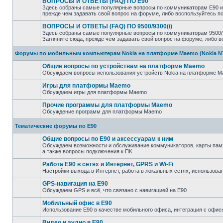
ВОПРОСЫ И ОТВЕТЫ (FAQ) ПО E90
Здесь собраны самые популярные вопросы по коммуникаторам E90 и 
прежде чем задавать свой вопрос на форуме, либо воспользуйтесь 
ВОПРОСЫ И ОТВЕТЫ (FAQ) ПО 9500/9300(i)
Здесь собраны самые популярные вопросы по коммуникаторам 9500/93
Загляните сюда, прежде чем задавать свой вопрос на форуме, либо 
Форумы по мобильным компьютерам Nokia на платформе Maemo (Nokia N770
Общие вопросы по устройствам на платформе Maemo
Обсуждаем вопросы использования устройств Nokia на платформе Mae
Игры для платформы Maemo
Обсуждаем игры для платформы Maemo
Прочие программы для платформы Maemo
Обсуждение программ для платформы Maemo
Тематические форумы по E90
Общие вопросы по E90 и аксессуарам к ним
Обсуждаем возможности и обслуживание коммуникаторов, карты памят
а также вопросы подключения к ПК
Работа E90 в сетях и Интернет, GPRS и Wi-Fi
Настройки выхода в Интернет, работа в локальных сетях, использован
GPS-навигация на E90
Обсуждаем GPS и всё, что связано с навигацией на E90
Мобильный офис в E90
Использование E90 в качестве мобильного офиса, интеграция с оф
Видео и аудио в E90