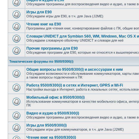
Видео и аудио в E90
Обсуждаем программы для воспроизведения видео и аудио, а также 
Игры для E90
Обсуждаем игры для E90, в т.ч. для Java (J2ME)
Чтение книг на E90
Программы для чтения книг, конвертирование файлов с ПК, общие во
Словари UNIDICT для Symbian S60, WM, Windows, Mac OS X и
Обсуждаем словарную оболочку UNIDICT и словари для неё
Прочие программы для E90
Обсуждение программ для E90, которые не относятся к вышеперечи
Тематические форумы по 9500/9300(i)
Общие вопросы по 9500/9300(i) и аксессуарам к ним
Обсуждаем возможности и обслуживание коммуникаторов, карты памят
а также вопросы подключения к ПК
Работа 9500/9300(i) в сетях и Интернет, GPRS и Wi-Fi
Настройки выхода в Интернет, работа в локальных сетях, использован
Мобильный офис в 9500/9300(i)
Использование коммуникаторов в качестве мобильного офиса, инте
ПК
Видео и аудио в 9500/9300(i)
Обсуждаем программы для воспроизведения видео и аудио, а также 
Игры для 9500/9300(i)
Обсуждаем игры для коммуникаторов, в т.ч. для Java (J2ME)
Чтение книг на 9500/9300(i)