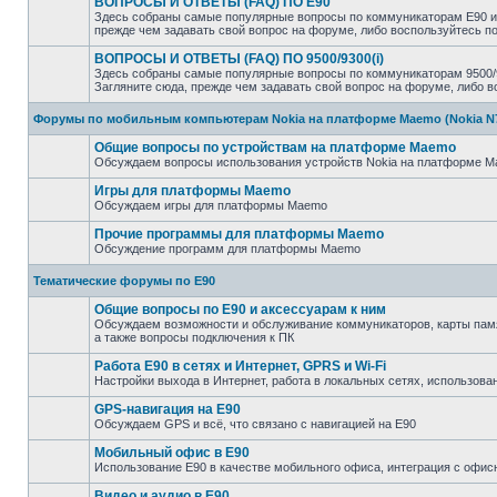
ВОПРОСЫ И ОТВЕТЫ (FAQ) ПО E90
Здесь собраны самые популярные вопросы по коммуникаторам E90 и 
прежде чем задавать свой вопрос на форуме, либо воспользуйтесь 
ВОПРОСЫ И ОТВЕТЫ (FAQ) ПО 9500/9300(i)
Здесь собраны самые популярные вопросы по коммуникаторам 9500/93
Загляните сюда, прежде чем задавать свой вопрос на форуме, либо 
Форумы по мобильным компьютерам Nokia на платформе Maemo (Nokia N770
Общие вопросы по устройствам на платформе Maemo
Обсуждаем вопросы использования устройств Nokia на платформе Mae
Игры для платформы Maemo
Обсуждаем игры для платформы Maemo
Прочие программы для платформы Maemo
Обсуждение программ для платформы Maemo
Тематические форумы по E90
Общие вопросы по E90 и аксессуарам к ним
Обсуждаем возможности и обслуживание коммуникаторов, карты памят
а также вопросы подключения к ПК
Работа E90 в сетях и Интернет, GPRS и Wi-Fi
Настройки выхода в Интернет, работа в локальных сетях, использован
GPS-навигация на E90
Обсуждаем GPS и всё, что связано с навигацией на E90
Мобильный офис в E90
Использование E90 в качестве мобильного офиса, интеграция с оф
Видео и аудио в E90