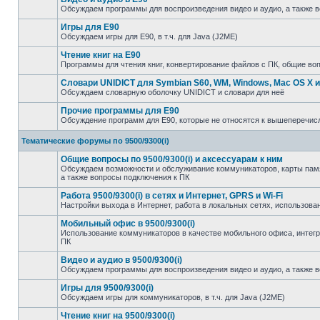
Обсуждаем программы для воспроизведения видео и аудио, а также 
Игры для E90
Обсуждаем игры для E90, в т.ч. для Java (J2ME)
Чтение книг на E90
Программы для чтения книг, конвертирование файлов с ПК, общие во
Словари UNIDICT для Symbian S60, WM, Windows, Mac OS X и
Обсуждаем словарную оболочку UNIDICT и словари для неё
Прочие программы для E90
Обсуждение программ для E90, которые не относятся к вышеперечи
Тематические форумы по 9500/9300(i)
Общие вопросы по 9500/9300(i) и аксессуарам к ним
Обсуждаем возможности и обслуживание коммуникаторов, карты памят
а также вопросы подключения к ПК
Работа 9500/9300(i) в сетях и Интернет, GPRS и Wi-Fi
Настройки выхода в Интернет, работа в локальных сетях, использован
Мобильный офис в 9500/9300(i)
Использование коммуникаторов в качестве мобильного офиса, инте
ПК
Видео и аудио в 9500/9300(i)
Обсуждаем программы для воспроизведения видео и аудио, а также 
Игры для 9500/9300(i)
Обсуждаем игры для коммуникаторов, в т.ч. для Java (J2ME)
Чтение книг на 9500/9300(i)