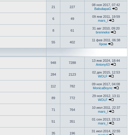
08 ноя 2017, 07:42
21
227
BabuliapaG
09 янв 2011, 19:59
6
49
mars_l
31 авг 2010, 09:20
8
61
brenneke
11 фев 2011, 06:38
55
402
Хром
13 янв 2024, 18:44
948
7288
Antony63
02 дек 2015, 12:53
284
2123
WOLF
09 ноя 2017, 04:08
112
782
MonicaBoync
29 ноя 2012, 13:11
89
772
WOLF
10 июл 2011, 22:37
71
764
mars_l
01 сен 2013, 23:13
51
351
mars_l
31 июл 2014, 22:55
35
196