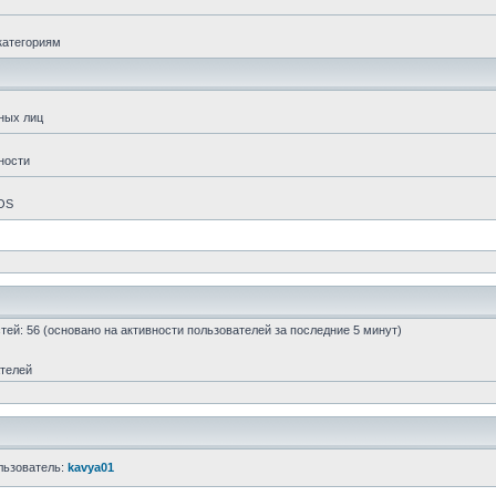
категориям
ных лиц
ности
 OS
остей: 56 (основано на активности пользователей за последние 5 минут)
ателей
льзователь:
kavya01