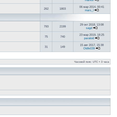
markel
06 мар 2014, 00:41
262
1803
mars_l
29 окт 2018, 13:08
793
2199
sagd
23 мар 2019, 18:25
75
740
paraloid
15 авг 2017, 15:38
31
149
Oldfe039
Часовой пояс: UTC + 3 часа