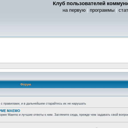
Клуб пользователей коммуни
на первую
|
программы
|
ста
Форум
ь с правилами, и в дальнейшем старайтесь их не нарушать
ОРМЕ MAEMO
рме Maemo и лучшие ответы к ним. Загляните сюда, прежде чем задавать свой вопро