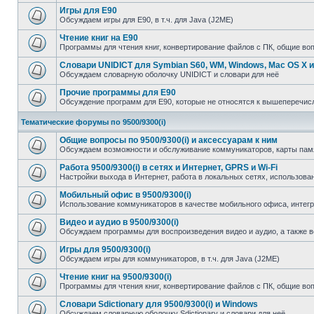
Игры для E90
Обсуждаем игры для E90, в т.ч. для Java (J2ME)
Чтение книг на E90
Программы для чтения книг, конвертирование файлов с ПК, общие во
Словари UNIDICT для Symbian S60, WM, Windows, Mac OS X и
Обсуждаем словарную оболочку UNIDICT и словари для неё
Прочие программы для E90
Обсуждение программ для E90, которые не относятся к вышеперечи
Тематические форумы по 9500/9300(i)
Общие вопросы по 9500/9300(i) и аксессуарам к ним
Обсуждаем возможности и обслуживание коммуникаторов, карты памят
Работа 9500/9300(i) в сетях и Интернет, GPRS и Wi-Fi
Настройки выхода в Интернет, работа в локальных сетях, использован
Мобильный офис в 9500/9300(i)
Использование коммуникаторов в качестве мобильного офиса, инте
Видео и аудио в 9500/9300(i)
Обсуждаем программы для воспроизведения видео и аудио, а также 
Игры для 9500/9300(i)
Обсуждаем игры для коммуникаторов, в т.ч. для Java (J2ME)
Чтение книг на 9500/9300(i)
Программы для чтения книг, конвертирование файлов с ПК, общие во
Словари Sdictionary для 9500/9300(i) и Windows
Обсуждаем словарную оболочку Sdictionary и словари для неё