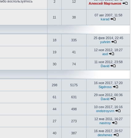
либо воспользуйтесь
2
12
Алексей Мартынов
07 авг 2007, 11:58
11
38
karad
25 фев 2014, 22:45
18
335
yuhrim
12 ноя 2012, 18:27
19
41
asd
11 ноя 2012, 23:58
30
74
David
16 ноя 2017, 17:20
298
5175
Sigdross
29 ноя 2012, 00:36
61
631
David
10 сен 2017, 16:16
44
498
orelstroyvrn
12 янв 2011, 16:27
27
273
nastroy
16 янв 2017, 20:57
40
387
deshenez