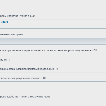
просы удобства чтения с E90
 Linux
сленным категориям
и и другие аксессуары, прошивки и глюки, а также вопросы подключения к ПК
ие Wi-Fi
грация с офисными программами настольных ПК
вопросы конвертирования файлов с ПК
просы удобства чтения с коммуникаторов