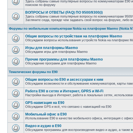
Здесь собраны самые популярные вопросы по коммуникаторам E90 и л
поиском по форуму
ВОПРОСЫ И ОТВЕТЫ (FAQ) ПО 9500/9300(i)
Здесь собраны самые популярные вопросы по коммуникаторам 9500/93
Загляните сюда, прежде чем задавать свой вопрос на форуме, либо 
Форумы по мобильным компьютерам Nokia на платформе Maemo (Nokia N770
Общие вопросы по устройствам на платформе Maemo
Обсуждаем вопросы использования устройств Nokia на платформе Mae
Игры для платформы Maemo
Обсуждаем игры для платформы Maemo
Прочие программы для платформы Maemo
Обсуждение программ для платформы Maemo
Тематические форумы по E90
Общие вопросы по E90 и аксессуарам к ним
Обсуждаем возможности и обслуживание коммуникаторов, карты памят
Работа E90 в сетях и Интернет, GPRS и Wi-Fi
Настройки выхода в Интернет, работа в локальных сетях, использован
GPS-навигация на E90
Обсуждаем GPS и всё, что связано с навигацией на E90
Мобильный офис в E90
Использование E90 в качестве мобильного офиса, интеграция с оф
Видео и аудио в E90
Обсуждаем программы для воспроизведения видео и аудио, а также 