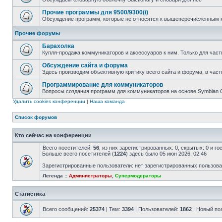
Прочие программы для 9500/9300(i)
Обсуждение программ, которые не относятся к вышеперечисленным 
Прочие форумы
Барахолка
Купля-продажа коммуникаторов и аксессуаров к ним. Только для част
Обсуждение сайта и форума
Здесь производим объективную критику всего сайта и форума, в част
Программирование для коммуникаторов
Вопросы создания программ для коммуникаторов на основе Symbian
Удалить cookies конференции
|
Наша команда
Список форумов
Кто сейчас на конференции
Всего посетителей:
56
, из них зарегистрированных: 0, скрытых: 0 и г
Больше всего посетителей (
1224
) здесь было 05 июн 2026, 02:46
Зарегистрированные пользователи: нет зарегистрированных пользов
Легенда ::
Администраторы
,
Супермодераторы
Статистика
Всего сообщений:
25374
| Тем:
3394
| Пользователей:
1862
| Новый по