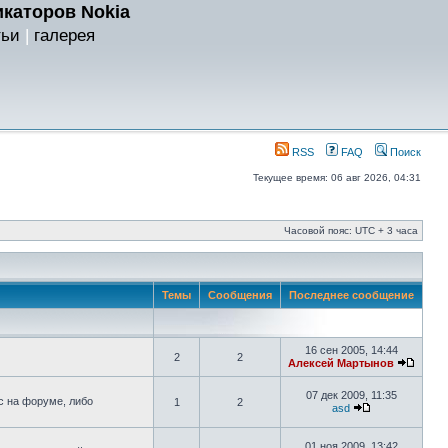
каторов Nokia
тьи
|
галерея
RSS
FAQ
Поиск
Текущее время: 06 авг 2026, 04:31
Часовой пояс: UTC + 3 часа
Темы
Сообщения
Последнее сообщение
16 сен 2005, 14:44
2
2
Алексей Мартынов
07 дек 2009, 11:35
с на форуме, либо
1
2
asd
01 ноя 2009, 13:42