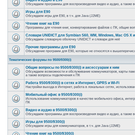
Видео и аудио в E90
Обсуждаем программы для воспроизведения видео и аудио, а также 
Игры для E90
Обсуждаем игры для E90, в т.ч. для Java (J2ME)
Чтение книг на E90
Программы для чтения книг, конвертирование файлов с ПК, общие во
Словари UNIDICT для Symbian S60, WM, Windows, Mac OS X и
Обсуждаем словарную оболочку UNIDICT и словари для неё
Прочие программы для E90
Обсуждение программ для E90, которые не относятся к вышеперечи
Тематические форумы по 9500/9300(i)
Общие вопросы по 9500/9300(i) и аксессуарам к ним
Обсуждаем возможности и обслуживание коммуникаторов, карты памят
а также вопросы подключения к ПК
Работа 9500/9300(i) в сетях и Интернет, GPRS и Wi-Fi
Настройки выхода в Интернет, работа в локальных сетях, использован
Мобильный офис в 9500/9300(i)
Использование коммуникаторов в качестве мобильного офиса, инте
ПК
Видео и аудио в 9500/9300(i)
Обсуждаем программы для воспроизведения видео и аудио, а также 
Игры для 9500/9300(i)
Обсуждаем игры для коммуникаторов, в т.ч. для Java (J2ME)
Чтение книг на 9500/9300(i)