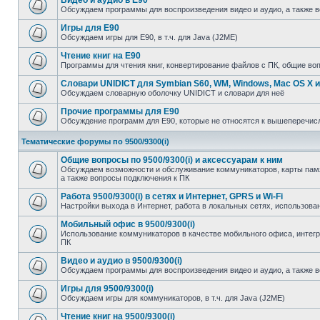
Видео и аудио в E90
Обсуждаем программы для воспроизведения видео и аудио, а также 
Игры для E90
Обсуждаем игры для E90, в т.ч. для Java (J2ME)
Чтение книг на E90
Программы для чтения книг, конвертирование файлов с ПК, общие во
Словари UNIDICT для Symbian S60, WM, Windows, Mac OS X и
Обсуждаем словарную оболочку UNIDICT и словари для неё
Прочие программы для E90
Обсуждение программ для E90, которые не относятся к вышеперечи
Тематические форумы по 9500/9300(i)
Общие вопросы по 9500/9300(i) и аксессуарам к ним
Обсуждаем возможности и обслуживание коммуникаторов, карты памят
а также вопросы подключения к ПК
Работа 9500/9300(i) в сетях и Интернет, GPRS и Wi-Fi
Настройки выхода в Интернет, работа в локальных сетях, использован
Мобильный офис в 9500/9300(i)
Использование коммуникаторов в качестве мобильного офиса, инте
ПК
Видео и аудио в 9500/9300(i)
Обсуждаем программы для воспроизведения видео и аудио, а также 
Игры для 9500/9300(i)
Обсуждаем игры для коммуникаторов, в т.ч. для Java (J2ME)
Чтение книг на 9500/9300(i)