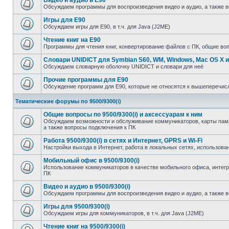
Видео и аудио в E90
Обсуждаем программы для воспроизведения видео и аудио, а также 
Игры для E90
Обсуждаем игры для E90, в т.ч. для Java (J2ME)
Чтение книг на E90
Программы для чтения книг, конвертирование файлов с ПК, общие во
Словари UNIDICT для Symbian S60, WM, Windows, Mac OS X и
Обсуждаем словарную оболочку UNIDICT и словари для неё
Прочие программы для E90
Обсуждение программ для E90, которые не относятся к вышеперечи
Тематические форумы по 9500/9300(i)
Общие вопросы по 9500/9300(i) и аксессуарам к ним
Обсуждаем возможности и обслуживание коммуникаторов, карты памят
а также вопросы подключения к ПК
Работа 9500/9300(i) в сетях и Интернет, GPRS и Wi-Fi
Настройки выхода в Интернет, работа в локальных сетях, использован
Мобильный офис в 9500/9300(i)
Использование коммуникаторов в качестве мобильного офиса, инте
ПК
Видео и аудио в 9500/9300(i)
Обсуждаем программы для воспроизведения видео и аудио, а также 
Игры для 9500/9300(i)
Обсуждаем игры для коммуникаторов, в т.ч. для Java (J2ME)
Чтение книг на 9500/9300(i)