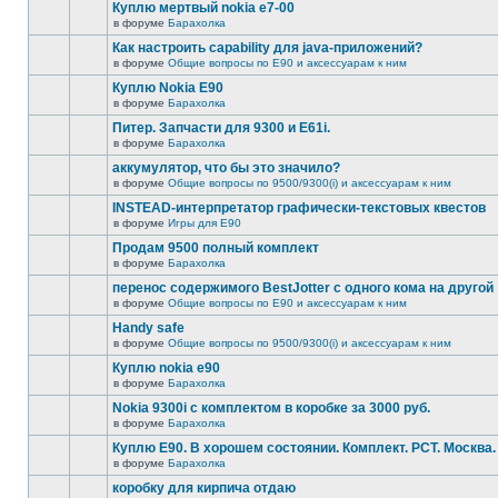
Куплю мертвый nokia e7-00
в форуме
Барахолка
Как настроить capability для java-приложений?
в форуме
Общие вопросы по E90 и аксессуарам к ним
Куплю Nokia E90
в форуме
Барахолка
Питер. Запчасти для 9300 и Е61i.
в форуме
Барахолка
аккумулятор, что бы это значило?
в форуме
Общие вопросы по 9500/9300(i) и аксессуарам к ним
INSTEAD-интерпретатор графически-текстовых квестов
в форуме
Игры для E90
Продам 9500 полный комплект
в форуме
Барахолка
перенос содержимого BestJotter с одного кома на другой
в форуме
Общие вопросы по E90 и аксессуарам к ним
Handy safe
в форуме
Общие вопросы по 9500/9300(i) и аксессуарам к ним
Куплю nokia e90
в форуме
Барахолка
Nokia 9300i с комплектом в коробке за 3000 руб.
в форуме
Барахолка
Куплю Е90. В хорошем состоянии. Комплект. РСТ. Москва.
в форуме
Барахолка
коробку для кирпича отдаю