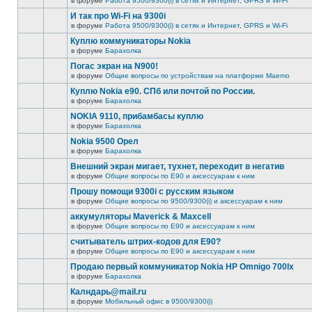
в форуме
Работа 9500/9300(i) в сетях и Интернет, GPRS и Wi-Fi
И так про Wi-Fi на 9300i
в форуме
Работа 9500/9300(i) в сетях и Интернет, GPRS и Wi-Fi
Куплю коммуникаторы Nokia
в форуме
Барахолка
Погас экран на N900!
в форуме
Общие вопросы по устройствам на платформе Maemo
Куплю Nokia e90. СПб или почтой по России.
в форуме
Барахолка
NOKIA 9110, прибамбасы куплю
в форуме
Барахолка
Nokia 9500 Орел
в форуме
Барахолка
Внешний экран мигает, тухнет, переходит в негатив
в форуме
Общие вопросы по E90 и аксессуарам к ним
Прошу помощи 9300i c русским языком
в форуме
Общие вопросы по 9500/9300(i) и аксессуарам к ним
аккумуляторы Maverick & Maxcell
в форуме
Общие вопросы по E90 и аксессуарам к ним
считыватель штрих-кодов для Е90?
в форуме
Общие вопросы по E90 и аксессуарам к ним
Продаю первый коммуникатор Nokia HP Omnigo 700lx
в форуме
Барахолка
Калндарь@mail.ru
в форуме
Мобильный офис в 9500/9300(i)