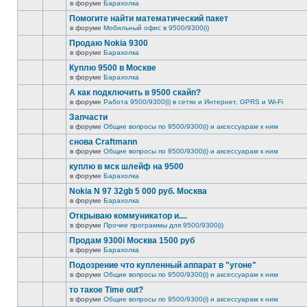
в форуме
Барахолка
Помогите найти математический пакет
в форуме
Мобильный офис в 9500/9300(i)
Продаю Nokia 9300
в форуме
Барахолка
Куплю 9500 в Москве
в форуме
Барахолка
А как подключить в 9500 скайп?
в форуме
Работа 9500/9300(i) в сетях и Интернет, GPRS и Wi-Fi
Запчасти
в форуме
Общие вопросы по 9500/9300(i) и аксессуарам к ним
снова Craftmann
в форуме
Общие вопросы по 9500/9300(i) и аксессуарам к ним
куплю в мск шлейф на 9500
в форуме
Барахолка
Nokia N 97 32gb 5 000 руб. Москва
в форуме
Барахолка
Открываю коммуникатор и....
в форуме
Прочие программы для 9500/9300(i)
Продам 9300i Москва 1500 руб
в форуме
Барахолка
Подозрение что купленный аппарат в "угоне"
в форуме
Общие вопросы по 9500/9300(i) и аксессуарам к ним
то такое Time out?
в форуме
Общие вопросы по 9500/9300(i) и аксессуарам к ним