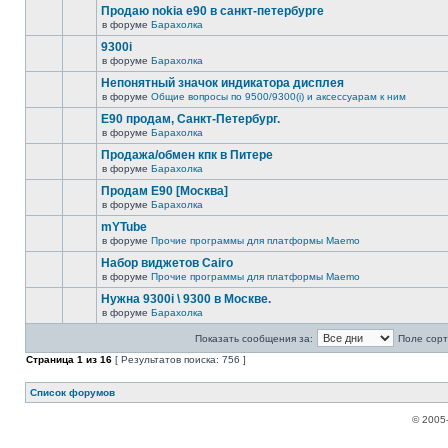
Продаю nokia е90 в санкт-петербурге
в форуме
Барахолка
9300i
в форуме
Барахолка
Непонятный значок индикатора дисплея
в форуме
Общие вопросы по 9500/9300(i) и аксессуарам к ним
Е90 продам, Санкт-Петербург.
в форуме
Барахолка
Продажа/обмен кпк в Питере
в форуме
Барахолка
Продам E90 [Москва]
в форуме
Барахолка
mYTube
в форуме
Прочие программы для платформы Maemo
Набор виджетов Cairo
в форуме
Прочие программы для платформы Maemo
Нужна 9300i \ 9300 в Москве.
в форуме
Барахолка
Показать сообщения за:
Поле сорт
Страница
1
из
16
[ Результатов поиска: 756 ]
Список форумов
© 2005