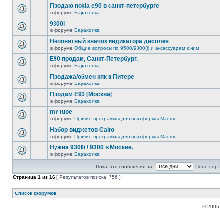
Продаю nokia е90 в санкт-петербурге
в форуме
Барахолка
9300i
в форуме
Барахолка
Непонятный значок индикатора дисплея
в форуме
Общие вопросы по 9500/9300(i) и аксессуарам к ним
Е90 продам, Санкт-Петербург.
в форуме
Барахолка
Продажа/обмен кпк в Питере
в форуме
Барахолка
Продам E90 [Москва]
в форуме
Барахолка
mYTube
в форуме
Прочие программы для платформы Maemo
Набор виджетов Cairo
в форуме
Прочие программы для платформы Maemo
Нужна 9300i \ 9300 в Москве.
в форуме
Барахолка
Показать сообщения за:
Поле сорт
Страница
1
из
16
[ Результатов поиска: 756 ]
Список форумов
© 2005