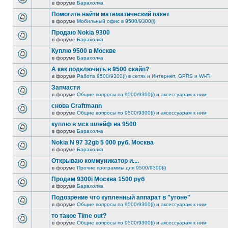
в форуме
Барахолка
Помогите найти математический пакет
в форуме
Мобильный офис в 9500/9300(i)
Продаю Nokia 9300
в форуме
Барахолка
Куплю 9500 в Москве
в форуме
Барахолка
А как подключить в 9500 скайп?
в форуме
Работа 9500/9300(i) в сетях и Интернет, GPRS и Wi-Fi
Запчасти
в форуме
Общие вопросы по 9500/9300(i) и аксессуарам к ним
снова Craftmann
в форуме
Общие вопросы по 9500/9300(i) и аксессуарам к ним
куплю в мск шлейф на 9500
в форуме
Барахолка
Nokia N 97 32gb 5 000 руб. Москва
в форуме
Барахолка
Открываю коммуникатор и....
в форуме
Прочие программы для 9500/9300(i)
Продам 9300i Москва 1500 руб
в форуме
Барахолка
Подозрение что купленный аппарат в "угоне"
в форуме
Общие вопросы по 9500/9300(i) и аксессуарам к ним
то такое Time out?
в форуме
Общие вопросы по 9500/9300(i) и аксессуарам к ним