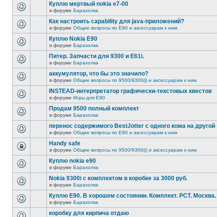
Куплю мертвый nokia e7-00
в форуме
Барахолка
Как настроить capability для java-приложений?
в форуме
Общие вопросы по E90 и аксессуарам к ним
Куплю Nokia E90
в форуме
Барахолка
Питер. Запчасти для 9300 и Е61i.
в форуме
Барахолка
аккумулятор, что бы это значило?
в форуме
Общие вопросы по 9500/9300(i) и аксессуарам к ним
INSTEAD-интерпретатор графически-текстовых квестов
в форуме
Игры для E90
Продам 9500 полный комплект
в форуме
Барахолка
перенос содержимого BestJotter с одного кома на другой
в форуме
Общие вопросы по E90 и аксессуарам к ним
Handy safe
в форуме
Общие вопросы по 9500/9300(i) и аксессуарам к ним
Куплю nokia e90
в форуме
Барахолка
Nokia 9300i с комплектом в коробке за 3000 руб.
в форуме
Барахолка
Куплю Е90. В хорошем состоянии. Комплект. РСТ. Москва.
в форуме
Барахолка
коробку для кирпича отдаю