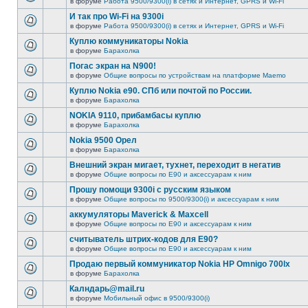
в форуме
Работа 9500/9300(i) в сетях и Интернет, GPRS и Wi-Fi
И так про Wi-Fi на 9300i
в форуме
Работа 9500/9300(i) в сетях и Интернет, GPRS и Wi-Fi
Куплю коммуникаторы Nokia
в форуме
Барахолка
Погас экран на N900!
в форуме
Общие вопросы по устройствам на платформе Maemo
Куплю Nokia e90. СПб или почтой по России.
в форуме
Барахолка
NOKIA 9110, прибамбасы куплю
в форуме
Барахолка
Nokia 9500 Орел
в форуме
Барахолка
Внешний экран мигает, тухнет, переходит в негатив
в форуме
Общие вопросы по E90 и аксессуарам к ним
Прошу помощи 9300i c русским языком
в форуме
Общие вопросы по 9500/9300(i) и аксессуарам к ним
аккумуляторы Maverick & Maxcell
в форуме
Общие вопросы по E90 и аксессуарам к ним
считыватель штрих-кодов для Е90?
в форуме
Общие вопросы по E90 и аксессуарам к ним
Продаю первый коммуникатор Nokia HP Omnigo 700lx
в форуме
Барахолка
Калндарь@mail.ru
в форуме
Мобильный офис в 9500/9300(i)