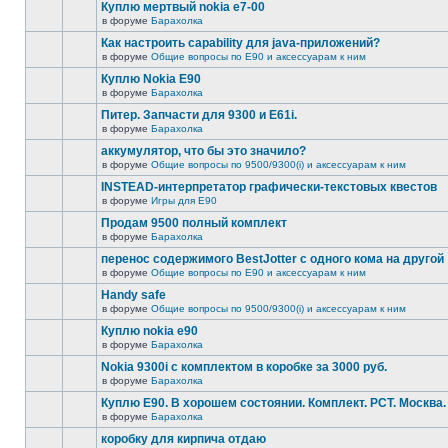
Куплю мертвый nokia e7-00
в форуме
Барахолка
Как настроить capability для java-приложений?
в форуме
Общие вопросы по E90 и аксессуарам к ним
Куплю Nokia E90
в форуме
Барахолка
Питер. Запчасти для 9300 и Е61i.
в форуме
Барахолка
аккумулятор, что бы это значило?
в форуме
Общие вопросы по 9500/9300(i) и аксессуарам к ним
INSTEAD-интерпретатор графически-текстовых квестов
в форуме
Игры для E90
Продам 9500 полный комплект
в форуме
Барахолка
перенос содержимого BestJotter с одного кома на другой
в форуме
Общие вопросы по E90 и аксессуарам к ним
Handy safe
в форуме
Общие вопросы по 9500/9300(i) и аксессуарам к ним
Куплю nokia e90
в форуме
Барахолка
Nokia 9300i с комплектом в коробке за 3000 руб.
в форуме
Барахолка
Куплю Е90. В хорошем состоянии. Комплект. РСТ. Москва.
в форуме
Барахолка
коробку для кирпича отдаю