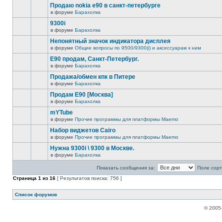
Продаю nokia е90 в санкт-петербурге
в форуме
Барахолка
9300i
в форуме
Барахолка
Непонятный значок индикатора дисплея
в форуме
Общие вопросы по 9500/9300(i) и аксессуарам к ним
Е90 продам, Санкт-Петербург.
в форуме
Барахолка
Продажа/обмен кпк в Питере
в форуме
Барахолка
Продам E90 [Москва]
в форуме
Барахолка
mYTube
в форуме
Прочие программы для платформы Maemo
Набор виджетов Cairo
в форуме
Прочие программы для платформы Maemo
Нужна 9300i \ 9300 в Москве.
в форуме
Барахолка
Показать сообщения за:
Поле сорт
Страница
1
из
16
[ Результатов поиска: 756 ]
Список форумов
© 2005