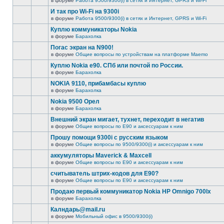
в форуме
Работа 9500/9300(i) в сетях и Интернет, GPRS и Wi-Fi
И так про Wi-Fi на 9300i
в форуме
Работа 9500/9300(i) в сетях и Интернет, GPRS и Wi-Fi
Куплю коммуникаторы Nokia
в форуме
Барахолка
Погас экран на N900!
в форуме
Общие вопросы по устройствам на платформе Maemo
Куплю Nokia e90. СПб или почтой по России.
в форуме
Барахолка
NOKIA 9110, прибамбасы куплю
в форуме
Барахолка
Nokia 9500 Орел
в форуме
Барахолка
Внешний экран мигает, тухнет, переходит в негатив
в форуме
Общие вопросы по E90 и аксессуарам к ним
Прошу помощи 9300i c русским языком
в форуме
Общие вопросы по 9500/9300(i) и аксессуарам к ним
аккумуляторы Maverick & Maxcell
в форуме
Общие вопросы по E90 и аксессуарам к ним
считыватель штрих-кодов для Е90?
в форуме
Общие вопросы по E90 и аксессуарам к ним
Продаю первый коммуникатор Nokia HP Omnigo 700lx
в форуме
Барахолка
Калндарь@mail.ru
в форуме
Мобильный офис в 9500/9300(i)