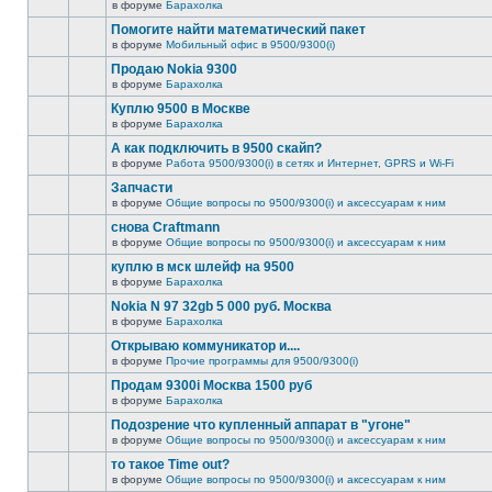
в форуме
Барахолка
Помогите найти математический пакет
в форуме
Мобильный офис в 9500/9300(i)
Продаю Nokia 9300
в форуме
Барахолка
Куплю 9500 в Москве
в форуме
Барахолка
А как подключить в 9500 скайп?
в форуме
Работа 9500/9300(i) в сетях и Интернет, GPRS и Wi-Fi
Запчасти
в форуме
Общие вопросы по 9500/9300(i) и аксессуарам к ним
снова Craftmann
в форуме
Общие вопросы по 9500/9300(i) и аксессуарам к ним
куплю в мск шлейф на 9500
в форуме
Барахолка
Nokia N 97 32gb 5 000 руб. Москва
в форуме
Барахолка
Открываю коммуникатор и....
в форуме
Прочие программы для 9500/9300(i)
Продам 9300i Москва 1500 руб
в форуме
Барахолка
Подозрение что купленный аппарат в "угоне"
в форуме
Общие вопросы по 9500/9300(i) и аксессуарам к ним
то такое Time out?
в форуме
Общие вопросы по 9500/9300(i) и аксессуарам к ним