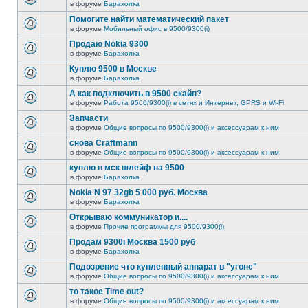
в форуме
Барахолка
Помогите найти математический пакет
в форуме
Мобильный офис в 9500/9300(i)
Продаю Nokia 9300
в форуме
Барахолка
Куплю 9500 в Москве
в форуме
Барахолка
А как подключить в 9500 скайп?
в форуме
Работа 9500/9300(i) в сетях и Интернет, GPRS и Wi-Fi
Запчасти
в форуме
Общие вопросы по 9500/9300(i) и аксессуарам к ним
снова Craftmann
в форуме
Общие вопросы по 9500/9300(i) и аксессуарам к ним
куплю в мск шлейф на 9500
в форуме
Барахолка
Nokia N 97 32gb 5 000 руб. Москва
в форуме
Барахолка
Открываю коммуникатор и....
в форуме
Прочие программы для 9500/9300(i)
Продам 9300i Москва 1500 руб
в форуме
Барахолка
Подозрение что купленный аппарат в "угоне"
в форуме
Общие вопросы по 9500/9300(i) и аксессуарам к ним
то такое Time out?
в форуме
Общие вопросы по 9500/9300(i) и аксессуарам к ним