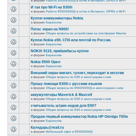
в форуме
Работа 9500/9300(i) в сетях и Интернет, GPRS и Wi-Fi
И так про Wi-Fi на 9300i
в форуме
Работа 9500/9300(i) в сетях и Интернет, GPRS и Wi-Fi
Куплю коммуникаторы Nokia
в форуме
Барахолка
Погас экран на N900!
в форуме
Общие вопросы по устройствам на платформе Maemo
Куплю Nokia e90. СПб или почтой по России.
в форуме
Барахолка
NOKIA 9110, прибамбасы куплю
в форуме
Барахолка
Nokia 9500 Орел
в форуме
Барахолка
Внешний экран мигает, тухнет, переходит в негатив
в форуме
Общие вопросы по E90 и аксессуарам к ним
Прошу помощи 9300i c русским языком
в форуме
Общие вопросы по 9500/9300(i) и аксессуарам к ним
аккумуляторы Maverick & Maxcell
в форуме
Общие вопросы по E90 и аксессуарам к ним
считыватель штрих-кодов для Е90?
в форуме
Общие вопросы по E90 и аксессуарам к ним
Продаю первый коммуникатор Nokia HP Omnigo 700lx
в форуме
Барахолка
Калндарь@mail.ru
в форуме
Мобильный офис в 9500/9300(i)