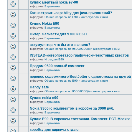
Куплю мертвый nokia e7-00
в форуме
Барахолка
Как настроить capability для java-приложений?
в форуме
Общие вопросы по E90 и аксессуарам к ним
Куплю Nokia E90
в форуме
Барахолка
Питер. Запчасти для 9300 и Е61i.
в форуме
Барахолка
аккумулятор, что бы это значило?
в форуме
Общие вопросы по 9500/9300(i) и аксессуарам к ним
INSTEAD-интерпретатор графически-текстовых квестов
в форуме
Игры для E90
Продам 9500 полный комплект
в форуме
Барахолка
перенос содержимого BestJotter с одного кома на другой
в форуме
Общие вопросы по E90 и аксессуарам к ним
Handy safe
в форуме
Общие вопросы по 9500/9300(i) и аксессуарам к ним
Куплю nokia e90
в форуме
Барахолка
Nokia 9300i с комплектом в коробке за 3000 руб.
в форуме
Барахолка
Куплю Е90. В хорошем состоянии. Комплект. РСТ. Москва.
в форуме
Барахолка
коробку для кирпича отдаю