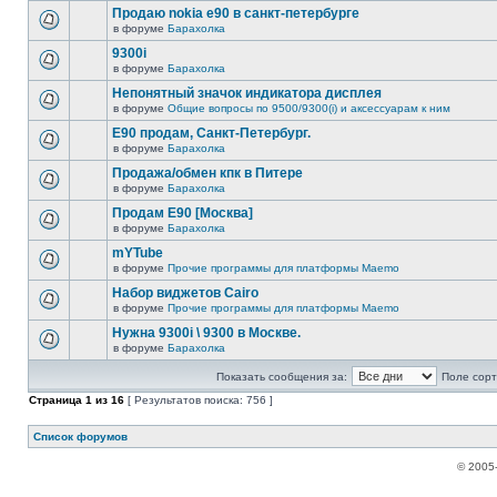
Продаю nokia е90 в санкт-петербурге
в форуме
Барахолка
9300i
в форуме
Барахолка
Непонятный значок индикатора дисплея
в форуме
Общие вопросы по 9500/9300(i) и аксессуарам к ним
Е90 продам, Санкт-Петербург.
в форуме
Барахолка
Продажа/обмен кпк в Питере
в форуме
Барахолка
Продам E90 [Москва]
в форуме
Барахолка
mYTube
в форуме
Прочие программы для платформы Maemo
Набор виджетов Cairo
в форуме
Прочие программы для платформы Maemo
Нужна 9300i \ 9300 в Москве.
в форуме
Барахолка
Показать сообщения за:
Поле сорт
Страница
1
из
16
[ Результатов поиска: 756 ]
Список форумов
© 2005