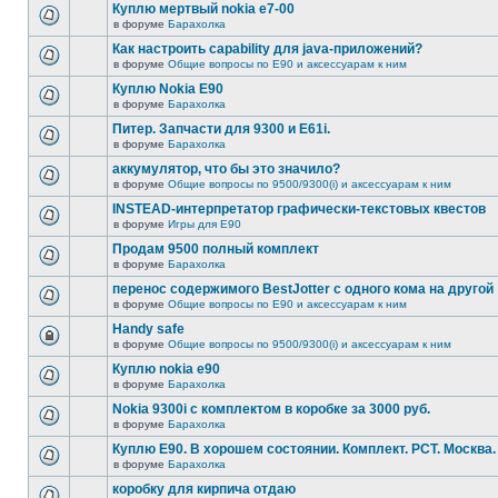
Куплю мертвый nokia e7-00
в форуме
Барахолка
Как настроить capability для java-приложений?
в форуме
Общие вопросы по E90 и аксессуарам к ним
Куплю Nokia E90
в форуме
Барахолка
Питер. Запчасти для 9300 и Е61i.
в форуме
Барахолка
аккумулятор, что бы это значило?
в форуме
Общие вопросы по 9500/9300(i) и аксессуарам к ним
INSTEAD-интерпретатор графически-текстовых квестов
в форуме
Игры для E90
Продам 9500 полный комплект
в форуме
Барахолка
перенос содержимого BestJotter с одного кома на другой
в форуме
Общие вопросы по E90 и аксессуарам к ним
Handy safe
в форуме
Общие вопросы по 9500/9300(i) и аксессуарам к ним
Куплю nokia e90
в форуме
Барахолка
Nokia 9300i с комплектом в коробке за 3000 руб.
в форуме
Барахолка
Куплю Е90. В хорошем состоянии. Комплект. РСТ. Москва.
в форуме
Барахолка
коробку для кирпича отдаю