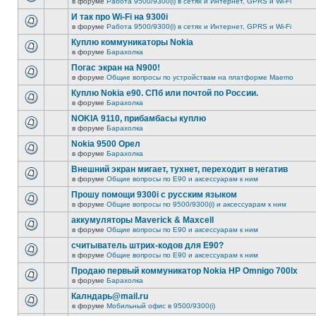
в форуме
Работа 9500/9300(i) в сетях и Интернет, GPRS и Wi-Fi
И так про Wi-Fi на 9300i
в форуме
Работа 9500/9300(i) в сетях и Интернет, GPRS и Wi-Fi
Куплю коммуникаторы Nokia
в форуме
Барахолка
Погас экран на N900!
в форуме
Общие вопросы по устройствам на платформе Maemo
Куплю Nokia e90. СПб или почтой по России.
в форуме
Барахолка
NOKIA 9110, прибамбасы куплю
в форуме
Барахолка
Nokia 9500 Орел
в форуме
Барахолка
Внешний экран мигает, тухнет, переходит в негатив
в форуме
Общие вопросы по E90 и аксессуарам к ним
Прошу помощи 9300i c русским языком
в форуме
Общие вопросы по 9500/9300(i) и аксессуарам к ним
аккумуляторы Maverick & Maxcell
в форуме
Общие вопросы по E90 и аксессуарам к ним
считыватель штрих-кодов для Е90?
в форуме
Общие вопросы по E90 и аксессуарам к ним
Продаю первый коммуникатор Nokia HP Omnigo 700lx
в форуме
Барахолка
Калндарь@mail.ru
в форуме
Мобильный офис в 9500/9300(i)