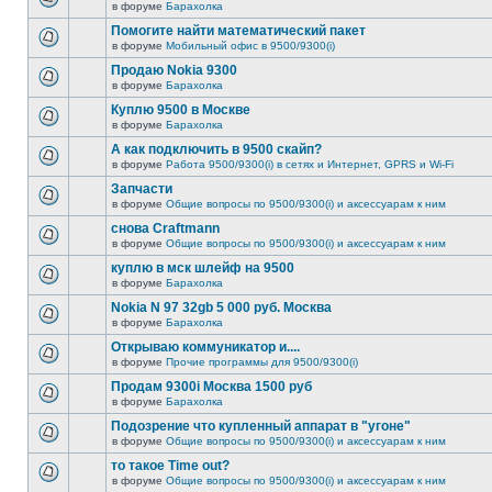
в форуме
Барахолка
Помогите найти математический пакет
в форуме
Мобильный офис в 9500/9300(i)
Продаю Nokia 9300
в форуме
Барахолка
Куплю 9500 в Москве
в форуме
Барахолка
А как подключить в 9500 скайп?
в форуме
Работа 9500/9300(i) в сетях и Интернет, GPRS и Wi-Fi
Запчасти
в форуме
Общие вопросы по 9500/9300(i) и аксессуарам к ним
снова Craftmann
в форуме
Общие вопросы по 9500/9300(i) и аксессуарам к ним
куплю в мск шлейф на 9500
в форуме
Барахолка
Nokia N 97 32gb 5 000 руб. Москва
в форуме
Барахолка
Открываю коммуникатор и....
в форуме
Прочие программы для 9500/9300(i)
Продам 9300i Москва 1500 руб
в форуме
Барахолка
Подозрение что купленный аппарат в "угоне"
в форуме
Общие вопросы по 9500/9300(i) и аксессуарам к ним
то такое Time out?
в форуме
Общие вопросы по 9500/9300(i) и аксессуарам к ним