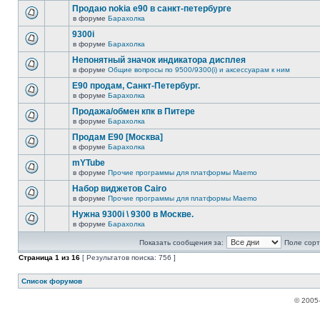
Продаю nokia е90 в санкт-петербурге
в форуме
Барахолка
9300i
в форуме
Барахолка
Непонятный значок индикатора дисплея
в форуме
Общие вопросы по 9500/9300(i) и аксессуарам к ним
Е90 продам, Санкт-Петербург.
в форуме
Барахолка
Продажа/обмен кпк в Питере
в форуме
Барахолка
Продам E90 [Москва]
в форуме
Барахолка
mYTube
в форуме
Прочие программы для платформы Maemo
Набор виджетов Cairo
в форуме
Прочие программы для платформы Maemo
Нужна 9300i \ 9300 в Москве.
в форуме
Барахолка
Показать сообщения за:
Поле сорт
Страница
1
из
16
[ Результатов поиска: 756 ]
Список форумов
© 2005