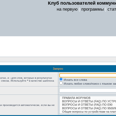
Клуб пользователей коммуни
на первую
|
программы
|
ста
Запрос
татах, и
-
для слов, которых в результатах
Искать все слова
 списка. Используйте
*
в качестве шаблона
Искать любое слово/поиск с языком з
х производится автоматически, если вы не