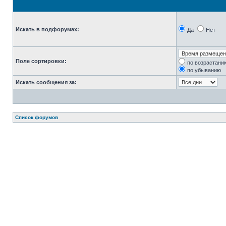
Искать в подфорумах:
Да
Нет
Поле сортировки:
по возрастани
по убыванию
Искать сообщения за:
Список форумов