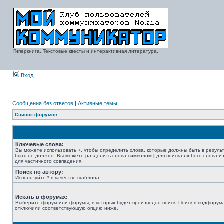
Гиперкнига. Текстовые квесты и интерактивная литература.
Вход
Сообщения без ответов
|
Активные темы
Список форумов
Ключевые слова:
Вы можете использовать
+
, чтобы определить слова, которые должны быть в резуль
быть не должно. Вы можете разделить слова символом
|
для поиска любого слова из
для частичного совпадения.
Поиск по автору:
Используйте * в качестве шаблона.
Искать в форумах:
Выберите форум или форумы, в которых будет произведён поиск. Поиск в подфорума
отключили соответствующую опцию ниже.