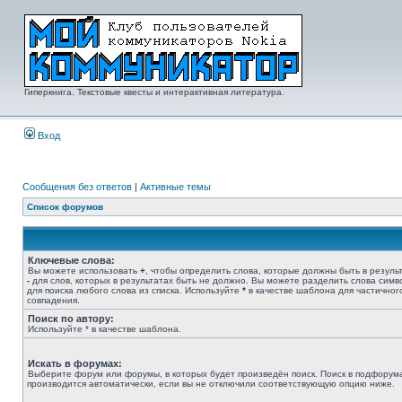
Гиперкнига. Текстовые квесты и интерактивная литература.
Вход
Сообщения без ответов
|
Активные темы
Список форумов
Ключевые слова:
Вы можете использовать
+
, чтобы определить слова, которые должны быть в результ
-
для слов, которых в результатах быть не должно. Вы можете разделить слова сим
для поиска любого слова из списка. Используйте
*
в качестве шаблона для частичног
совпадения.
Поиск по автору:
Используйте * в качестве шаблона.
Искать в форумах:
Выберите форум или форумы, в которых будет произведён поиск. Поиск в подфорум
производится автоматически, если вы не отключили соответствующую опцию ниже.