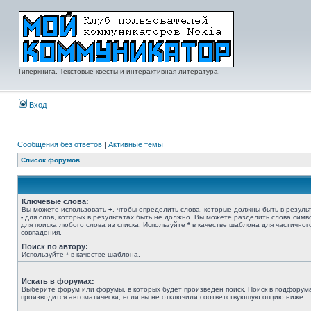
Гиперкнига. Текстовые квесты и интерактивная литература.
Вход
Сообщения без ответов
|
Активные темы
Список форумов
Ключевые слова:
Вы можете использовать
+
, чтобы определить слова, которые должны быть в результ
-
для слов, которых в результатах быть не должно. Вы можете разделить слова сим
для поиска любого слова из списка. Используйте
*
в качестве шаблона для частичног
совпадения.
Поиск по автору:
Используйте * в качестве шаблона.
Искать в форумах:
Выберите форум или форумы, в которых будет произведён поиск. Поиск в подфорум
производится автоматически, если вы не отключили соответствующую опцию ниже.