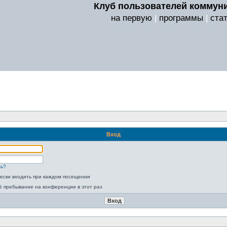
Клуб пользователей коммуни
на первую
|
программы
|
ста
Вход
ль?
ески входить при каждом посещении
ё пребывание на конференции в этот раз