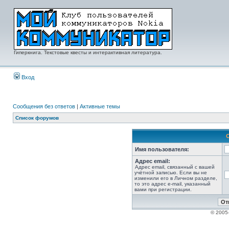
Гиперкнига. Текстовые квесты и интерактивная литература.
Вход
Сообщения без ответов
|
Активные темы
Список форумов
Имя пользователя:
Адрес email:
Адрес email, связанный с вашей
учётной записью. Если вы не
изменили его в Личном разделе,
то это адрес e-mail, указанный
вами при регистрации.
© 2005