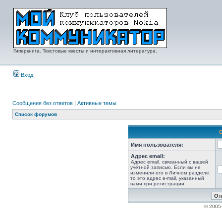
Гиперкнига. Текстовые квесты и интерактивная литература.
Вход
Сообщения без ответов
|
Активные темы
Список форумов
Имя пользователя:
Адрес email:
Адрес email, связанный с вашей
учётной записью. Если вы не
изменили его в Личном разделе,
то это адрес e-mail, указанный
вами при регистрации.
© 2005