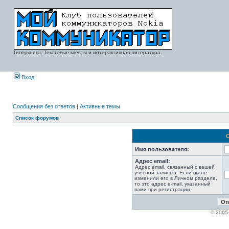
Гиперкнига. Текстовые квесты и интерактивная литература.
Вход
Сообщения без ответов
|
Активные темы
Список форумов
Имя пользователя:
Адрес email:
Адрес email, связанный с вашей
учётной записью. Если вы не
изменили его в Личном разделе,
то это адрес e-mail, указанный
вами при регистрации.
© 2005