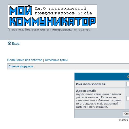
Гиперкнига. Текстовые квесты и интерактивная литература.
Вход
Сообщения без ответов
|
Активные темы
Список форумов
Имя пользователя:
Адрес email:
Адрес email, связанный с вашей
учётной записью. Если вы не
изменили его в Личном разделе,
то это адрес e-mail, указанный
вами при регистрации.
© 2005