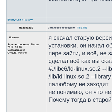
Вернуться к началу
BabuliapaG
Заголовок сообщения:
Tibia ME
я скачал старую верси
Новичок
установки, он начал о
Зарегистрирован:
29 сен
2017, 13:10
Сообщения:
3
пере зайти, и всё, не 
Откуда:
Россия
сделал всё как вы ска
#./libc6/ld-linux.so.2 --li
/lib/ld-linux.so.2 --library
палюбому не заходит
не понимаю, он что не 
Почему тогда в старой