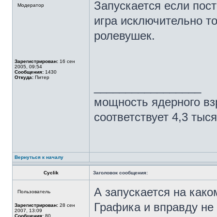
Запускается если пост
Модератор
игра исключительно т
ролевушек.
Зарегистрирован:
16 сен
2005, 09:54
Сообщения:
1430
Откуда:
Питер
_________________
мощность ядерного вз
соответствует 4,3 тыс
Вернуться к началу
Cyclik
Заголовок сообщения:
А запускается на како
Пользователь
Графика и вправду не о
Зарегистрирован:
28 сен
2007, 13:09
Сообщения:
80