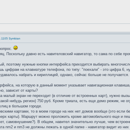
0.1105 Symbian
 вопрос.
яц. Поскольку давно есть навителовский навигатор, то сама по себе про
ный, поэтому нужные кнопки интерфейса приходится выбирать многочисл
ь цифрам на клавиатуре телефона, по типу: "поехали" - это цифра 6, н
 удавалось набрать и кириллицей, однако, сейчас больше не получается
ерфейса, на которую в данный момент указывает навигационная клавиша,
о, зависит от карты?
а малый экран не переходит (в отличие от встроенных карт), нужно вызы
какой нибудь регион) 750 руб. Кроме триала, есть еще демо режим, не ог
улиц в большом городе.
вскими картами, то в моем городе на них нет домов вообще (это если бе
оверх карты). Маршрут можно проложить кроме автомобильного еще и пеши
ет, самовнушение?). В общем, навител значительно лучше, чем встроен
та nm2 и nm3 не должны лежать в одной папке - навигатор видит из них 