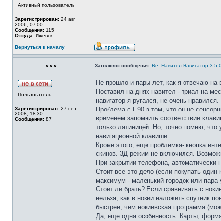
Активный пользователь
Зарегистрирован:
24 авг
2006, 07:00
Сообщения:
115
Откуда:
Ижевск
Вернуться к началу
v.v.v.
Заголовок сообщения:
Re: Навител Навигатор 3.5.
Не прошло и пары лет, как я отвечаю на
Поставил на днях навител - триал на мес
Пользователь
навигатор я ругался, не очень нравился.
Зарегистрирован:
27 сен
Проблема с Е90 в том, что он не сенсор
2008, 18:30
временем запомнить соответствие клавиш
Сообщения:
87
только латиницей. Но, точно помню, что
навигационной клавиши.
Кроме этого, еще проблемка- кнопка инт
скинов. 3Д режим не включился. Возможн
При закрытии телефона, автоматически н
Стоит все это дело (если покупать один 
максимум - маленький городок или пара 
Стоит ли брать? Если сравнивать с нокие
нельзя, как в нокии наложить спутник п
быстрее, чем нокиевская программа (мож
Да, еще одна особенность. Карты, форма