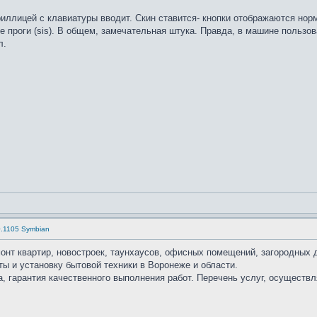
иллицей с клавиатуры вводит. Скин ставится- кнопки отображаются норм
е проги (sis). В общем, замечательная штука. Правда, в машине пользов
л.
0.1105 Symbian
онт квартир, новостроек, таунхаусов, офисных помещений, загородных 
ы и установку бытовой техники в Воронеже и области.
а, гарантия качественного выполнения работ. Перечень услуг, осущест