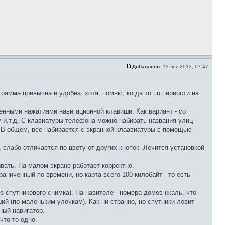
Добавлено:
13 янв 2013, 07:47
грамма привычна и удобна, хотя, помню, когда то по первости на
енными нажатиями навигационной клавиши. Как вариант - со
у и.т.д. С клавиатуры телефона можно набирать названия улиц
. В общем, все набирается с экранной клаавиатуры с помощью
 слабо отличается по цвету от других кнопок. Лечится установкой
вать. На малом экране работает корректно.
раниченный по времени, но карта всего 100 килобайт - то есть
з спутникового снимка). На навителе - номера домов (жаль, что
й (по маленьким улочкам). Как ни странно, но спутники ловит
ный навигатор.
что-то одно.