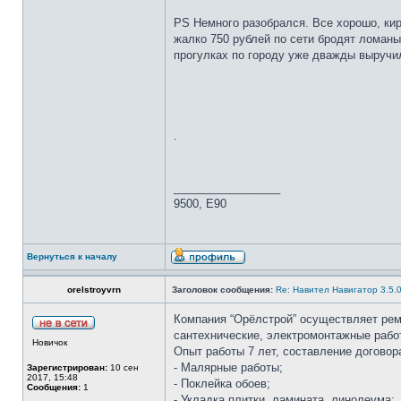
PS Немного разобрался. Все хорошо, кир
жалко 750 рублей по сети бродят ломаны
прогулках по городу уже дважды выручи
.
_________________
9500, E90
Вернуться к началу
orelstroyvrn
Заголовок сообщения:
Re: Навител Навигатор 3.5.
Компания “Орёлстрой” осуществляет рем
сантехнические, электромонтажные работ
Новичок
Опыт работы 7 лет, составление договор
- Малярные работы;
Зарегистрирован:
10 сен
2017, 15:48
- Поклейка обоев;
Сообщения:
1
- Укладка плитки, ламината, линолеума;