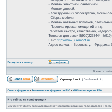
- Монтаж электрики, сантехники;
- Монтаж дверей;
- Конструкции из гипсокартона, любой сл
- Сборка мебели;
- Монтаж натяжных потолков, светильник
- Перепланировка помещений и т.д.
Работаем быстро, качественно, недорого
Телефон для связи 8(920)2233444, 8(919)
Сайт
http://www.36remont.ru
Адрес офиса: г. Воронеж, ул. Фридриха Э
Вернуться к началу
Показать сообщ
Страница
1
из
1
[ Сообщений: 3 ]
Список форумов
»
Тематические форумы по E90
»
GPS-навигация на E90
Кто сейчас на конференции
Сейчас этот форум просматривают: нет зарегистрированных пользователей и гости: