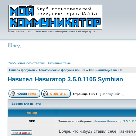
Гиперкнига. Текстовые квесты и интерактивная литература.
Вход
Сообщения без ответов
|
Активные темы
Список форумов
»
Тематические форумы по E90
»
GPS-навигация на E90
Навител Навигатор 3.5.0.1105 Symbian
Страница
1
из
1
[ Сообщений: 3 ]
Версия для печати
Автор
DEF
Заголовок сообщения:
Навител Навигатор 3.5.0.11
Бояре, кто нибудь ставил себе Навител