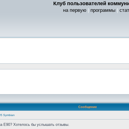
Клуб пользователей коммуни
на первую
|
программы
|
ста
Сообщение
05 Symbian
 на Е90? Хотелось бы услышать отзывы.