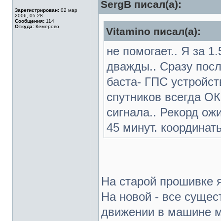
SergB писал(а):
Зарегистрирован:
02 мар
2006, 05:28
Сообщения:
114
Откуда:
Кемерово
Vitamino писал(а):
не помогает.. Я за 
дважды.. Сразу после
баста- ГПС устройст
спутников всегда ОК
сигнала.. Рекорд ож
45 минут. координат
На старой прошивке 
На новой - все сущес
движении в машине м