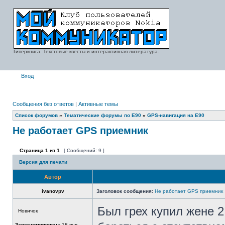
Гиперкнига. Текстовые квесты и интерактивная литература.
Вход
Сообщения без ответов
|
Активные темы
Список форумов
»
Тематические форумы по E90
»
GPS-навигация на E90
Не работает GPS приемник
Страница
1
из
1
[ Сообщений: 9 ]
Версия для печати
Автор
ivanovpv
Заголовок сообщения:
Не работает GPS приемник
Был грех купил жене 
Новичок
Зарегистрирован:
18 янв