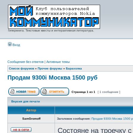
Гиперкнига. Текстовые квесты и интерактивная литература.
Вход
Сообщения без ответов
|
Активные темы
Список форумов
»
Прочие форумы
»
Барахолка
Продам 9300i Москва 1500 руб
Страница
1
из
1
[ 1 сообщение ]
Версия для печати
Автор
SamGromoff
Заголовок сообщения:
Продам 9300i Москва 1500 
Состояне на троечку 