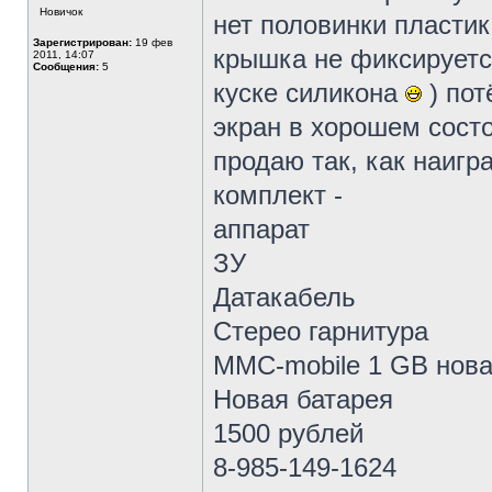
Новичок
нет половинки пластик
Зарегистрирован:
19 фев
крышка не фиксируется
2011, 14:07
Сообщения:
5
куске силикона
) пот
экран в хорошем состо
продаю так, как наигр
комплект -
аппарат
ЗУ
Датакабель
Стерео гарнитура
MMC-mobile 1 GB нов
Новая батарея
1500 рублей
8-985-149-1624