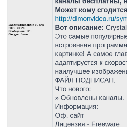
каналы бесплатны, н
Может кому сгодится.
http://dimonvideo.ru/
Зарегистрирован:
19 апр
Вот описание:
Crysta
2009, 01:28
Сообщения:
120
Это самые популярны
Откуда:
Львов
встроенная программа 
картинке! А самое гла
адаптируется к скорос
наилучшее изображение
ФАЙЛ ПОДПИСАН.
Что нового:
» Обновлены каналы.
Информация:
Оф. сайт
Лицензия - Freeware