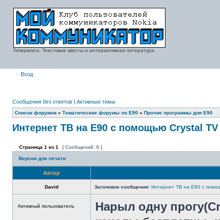
Гиперкнига. Текстовые квесты и интерактивная литература.
Вход
Сообщения без ответов
|
Активные темы
Список форумов
»
Тематические форумы по E90
»
Прочие программы для E90
Интернет ТВ на Е90 с помощью Crystal TV
Страница
1
из
1
[ Сообщений: 6 ]
Версия для печати
Автор
David
Заголовок сообщения:
Интернет ТВ на Е90 с помощ
Нарыл одну прогу(Cry
Активный пользователь