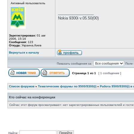
Активный пользователь
_________________
Nokia 9300i v.05.50(00)
Зарегистрирован:
01 авг
2006, 15:16
Сообщения:
123
Откуда:
Украина,Киев
Вернуться к началу
Показать сообщения за:
Поле 
Страница
1
из
1
[ 1 сообщение ]
Список форумов
»
Тематические форумы по 9500/9300(i)
»
Работа 9500/9300(i) в 
Кто сейчас на конференции
Сейчас этот форум просматривают: нет зарегистрированных пользователей и гости:
Найти: