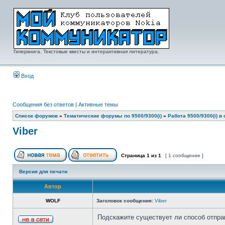
Гиперкнига. Текстовые квесты и интерактивная литература.
Вход
Сообщения без ответов
|
Активные темы
Список форумов
»
Тематические форумы по 9500/9300(i)
»
Работа 9500/9300(i) в 
Viber
Страница
1
из
1
[ 1 сообщение ]
Версия для печати
Автор
WOLF
Заголовок сообщения:
Viber
Подскажите существует ли способ отпра