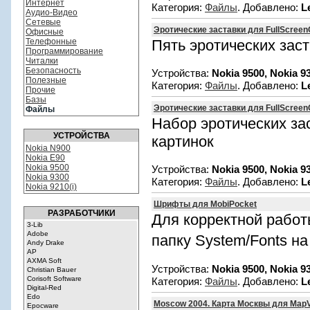
Интернет
Категория:
Файлы
. Добавлено:
L
Аудио-Видео
Сетевые
Эротические заставки для FullScreenC
Офисные
Телефонные
Пять эротических заст
Программирование
Читалки
Безопасность
Устройства:
Nokia 9500, Nokia 9
Полезные
Категория:
Файлы
. Добавлено:
L
Прочие
Базы
Эротические заставки для FullScreenC
Файлы
Набор эротических за
УСТРОЙСТВА
картинок
Nokia N900
Nokia E90
Nokia 9500
Устройства:
Nokia 9500, Nokia 9
Nokia 9300
Категория:
Файлы
. Добавлено:
L
Nokia 9210(i)
Шрифты для MobiPocket
РАЗРАБОТЧИКИ
Для корректной рабо
папку System/Fonts н
Устройства:
Nokia 9500, Nokia 9
Категория:
Файлы
. Добавлено:
L
Moscow 2004. Карта Москвы для Map