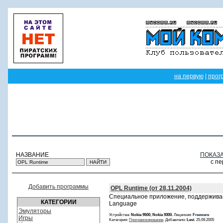
на первую
|
прог
НАЗВАНИЕ
ПОКАЗ
с п
Добавить программы
OPL Runtime (от 28.11.2004)
Специальное приложение, поддерживаю
КАТЕГОРИИ
Language
Эмуляторы
Устройства:
Nokia 9500, Nokia 9300.
Лицензия:
Freeware
Игры
Категория:
Программирование
. Добавлено:
Levi
. 25.09.2005